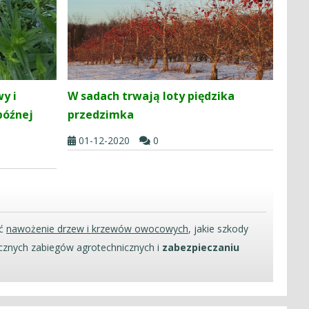
y i
W sadach trwają loty piędzika
późnej
przedzimka
01-12-2020
0
ać
nawożenie drzew i krzewów owocowych
, jakie szkody
cznych zabiegów agrotechnicznych i
zabezpieczaniu