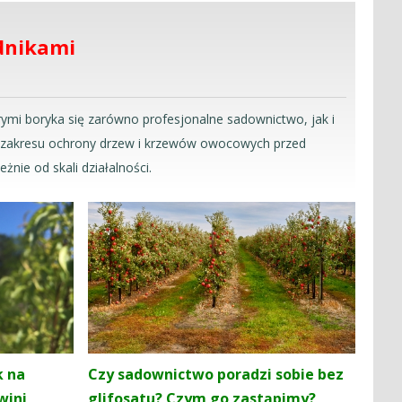
dnikami
órymi boryka się zarówno profesjonalne sadownictwo, jak i
z zakresu ochrony drzew i krzewów owocowych przed
leżnie od skali działalności.
k na
Czy sadownictwo poradzi sobie bez
wini
glifosatu? Czym go zastąpimy?