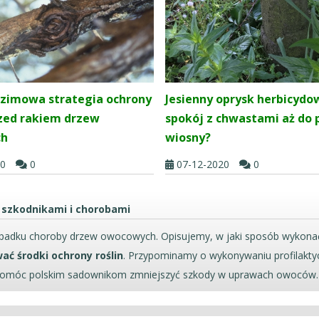
- zimowa strategia ochrony
Jesienny oprysk herbicydow
rzed rakiem drzew
spokój z chwastami aż do 
ch
wiosny?
20
0
07-12-2020
0
 szkodnikami i chorobami
adku choroby drzew owocowych. Opisujemy, w jaki sposób wykon
ać środki ochrony roślin
. Przypominamy o wykonywaniu profilakty
 pomóc polskim sadownikom zmniejszyć szkody w uprawach owoców.