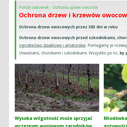
Portal-sadownik
-
Ochrona upraw owoców
Ochrona drzew i krzewów owocow
Ochrona drzew owocowych przez 365 dni w roku
Ochrona drzew owocowych przed szkodnikami, choro
ogrodnictwo działkowe i amatorskie
. Pomagamy je rozwią
chwastami, chorobami i szkodnikami. Wszystko po to,
by 
Wysoka wilgotność może sprzyjać
Miodówka 
wczesnym wysiewom zarodników
gotowości