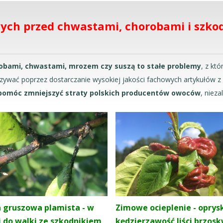
ych przed chwastami, chorobami i szko
bami, chwastami, mrozem czy suszą to stałe problemy
, z kt
zywać poprzez dostarczanie wysokiej jakości fachowych artykułów 
pomóc zmniejszyć straty polskich producentów owoców
, nieza
gruszowa plamista - w
Zimowe ocieplenie - oprys
 do walki ze szkodnikiem
kędzierzawość liści brzosk