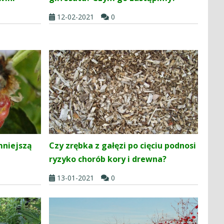
12-02-2021
0
mniejszą
Czy zrębka z gałęzi po cięciu podnosi
ryzyko chorób kory i drewna?
13-01-2021
0