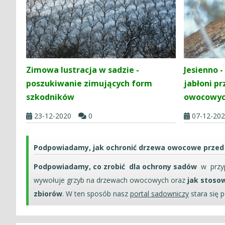
Zimowa lustracja w sadzie -
Jesienno 
poszukiwanie zimujących form
jabłoni p
szkodników
owocowy
23-12-2020
0
07-12-20
Podpowiadamy, jak ochronić drzewa owocowe przed
Podpowiadamy, co zrobić dla ochrony sadów
w przyp
wywołuje grzyb na drzewach owocowych oraz
jak stosow
zbiorów
. W ten sposób nasz
portal sadowniczy
stara się