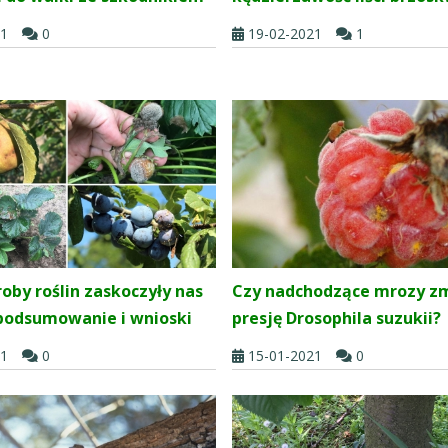
21
0
19-02-2021
1
oby roślin zaskoczyły nas
Czy nadchodzące mrozy z
 podsumowanie i wnioski
presję Drosophila suzukii?
21
0
15-01-2021
0