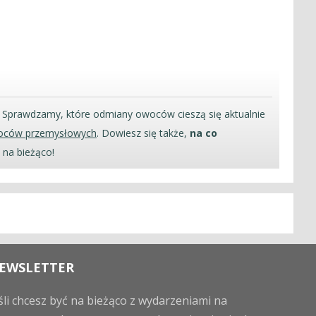
. Sprawdzamy, które odmiany owoców cieszą się aktualnie
oców przemysłowych
. Dowiesz się także,
na co
 na bieżąco!
EWSLETTER
śli chcesz być na bieżąco z wydarzeniami na