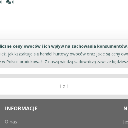
20
0
liczne ceny owoców i ich wpływ na zachowania konsumentów
, jak kształtuje się
handel hurtowy owoców
oraz jakie są
ceny ow
je w Polsce produkować. Z naszą wiedzą sadowniczą zawsze będziesz
1 z 1
INFORMACJE
N
O nas
Je