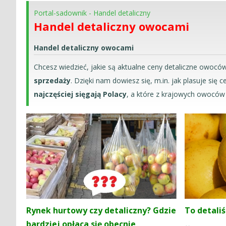
Portal-sadownik
-
Handel detaliczny
Handel detaliczny owocami
Handel detaliczny owocami
Chcesz wiedzieć, jakie są aktualne ceny detaliczne owocó
sprzedaży
. Dzięki nam dowiesz się, m.in. jak plasuje się
najczęściej sięgają Polacy
, a które z krajowych owoców 
Rynek hurtowy czy detaliczny? Gdzie
To detaliś
bardziej opłaca się obecnie