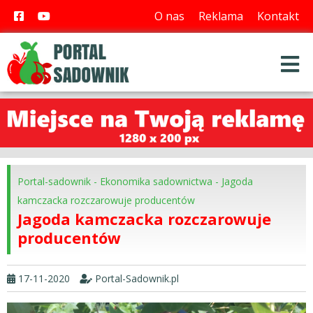
O nas
Reklama
Kontakt
Portal-sadownik
-
Ekonomika sadownictwa
-
Jagoda
kamczacka rozczarowuje producentów
Jagoda kamczacka rozczarowuje
producentów
17-11-2020
Portal-Sadownik.pl