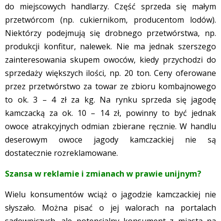
do miejscowych handlarzy. Część sprzeda się małym
przetwórcom (np. cukiernikom, producentom lodów).
Niektórzy podejmują się drobnego przetwórstwa, np.
produkcji konfitur, nalewek. Nie ma jednak szerszego
zainteresowania skupem owoców, kiedy przychodzi do
sprzedaży większych ilości, np. 20 ton. Ceny oferowane
przez przetwórstwo za towar ze zbioru kombajnowego
to ok. 3 – 4 zł za kg. Na rynku sprzeda się jagodę
kamczacką za ok. 10 – 14 zł, powinny to być jednak
owoce atrakcyjnych odmian zbierane ręcznie. W handlu
deserowym owoce jagody kamczackiej nie są
dostatecznie rozreklamowane.
Szansa w reklamie i zmianach w prawie unijnym?
Wielu konsumentów wciąż o jagodzie kamczackiej nie
słyszało. Można pisać o jej walorach na portalach
sadowniczych, ale potencjalny konsument z miasta na