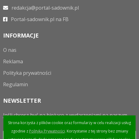
redakcja@portal-sadownik.pl
Portal-sadownik.pl na FB
INFORMACJE
O nas
Reklama
Polityka prywatności
Regulamin
NEWSLETTER
Jeśli chcesz być na bieżąco z wydarzeniami na naszym
portalu to zapraszamy do zapisania się do newslettera.
Strona korzysta z plików cookie oraz formularzy w celu realizacji usług
zgodnie z
Polityką Prywatności
. Korzystanie z tej strony bez zmiany