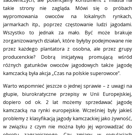
takie strony nie zagląda. Mówi się o próbach
wypromowania owoców na lokalnych rynkach,
jarmarkach itp., poprzez częstowanie ludzi jagodami.
Wszystko to jednak za mało. Być może brakuje
zorganizowanych działań, które byłyby podejmowane nie
przez każdego plantatora z osobna, ale przez grupy
producenckie? Dobrą inicjatywą promującą wśród
różnych gatunków owoców jagodowych także jagodę
kamczacką była akcja „Czas na polskie superowoce”.
Warto wspomnieć jeszcze o jednej sprawie – z uwagi na
głupie, biurokratyczne przepisy w Unii Europejskiej,
dopiero od ok. 2 lat możemy sprzedawać jagodę
kamczacką na rynki europejskie. Wcześniej były jakieś
problemy z klasyfikacją jagody kamczackiej jako żywność,
w związku z czym nie można było jej wprowadzać do
obrotu zagranicznego. Czy zmiany w regulacjach