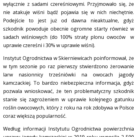
wyłącznie z sadami czereśniowymi. Przyjmowało się, że
nie atakuje wiśni bądź pojawia się w nich niechętnie.
Podejście to jest już od dawna nieaktualne, gdyż
szkodnik powoduje obecnie ogromne starty również w
sadach wiśniowych (do 100% straty plonu owoców w
uprawie czereśni i 30% w uprawie wiśni).
Instytut Ogrodnictwa w Skierniewicach poinformował, że
w tym sezonie po raz pierwszy stwierdzono żerowanie
larw nasionnicy trześniówki na owocach jagody
kamczackiej. To bardzo niebezpieczna informacja, gdyż
pozwala wnioskować, że ten problematyczny szkodnik
stanie się zagrożeniem w uprawie kolejnego gatunku
roślin owocowych, który z roku na rok zdobywa w Polsce
coraz większą popularność.
Według informacji Instytutu Ogrodnictwa powierzchnia
uprawy jagody kamczackiej w 2019 roku wynosiła 2 500