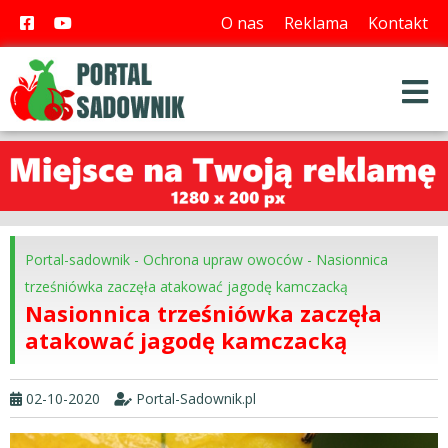
O nas
Reklama
Kontakt
Portal-sadownik
-
Ochrona upraw owoców
-
Nasionnica
trześniówka zaczęła atakować jagodę kamczacką
Nasionnica trześniówka zaczęła
atakować jagodę kamczacką
02-10-2020
Portal-Sadownik.pl