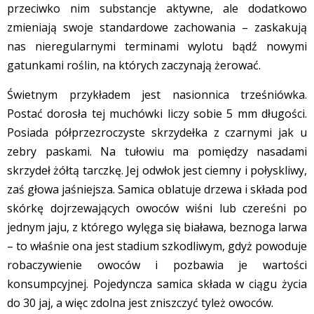
przeciwko nim substancje aktywne, ale dodatkowo
zmieniają swoje standardowe zachowania – zaskakują
nas nieregularnymi terminami wylotu bądź nowymi
gatunkami roślin, na których zaczynają żerować.
Świetnym przykładem jest nasionnica trześniówka.
Postać dorosła tej muchówki liczy sobie 5 mm długości.
Posiada półprzezroczyste skrzydełka z czarnymi jak u
zebry paskami. Na tułowiu ma pomiędzy nasadami
skrzydeł żółtą tarczkę. Jej odwłok jest ciemny i połyskliwy,
zaś głowa jaśniejsza. Samica oblatuje drzewa i składa pod
skórkę dojrzewających owoców wiśni lub czereśni po
jednym jaju, z którego wylęga się biaława, beznoga larwa
– to właśnie ona jest stadium szkodliwym, gdyż powoduje
robaczywienie owoców i pozbawia je wartości
konsumpcyjnej. Pojedyncza samica składa w ciągu życia
do 30 jaj, a więc zdolna jest zniszczyć tyleż owoców.