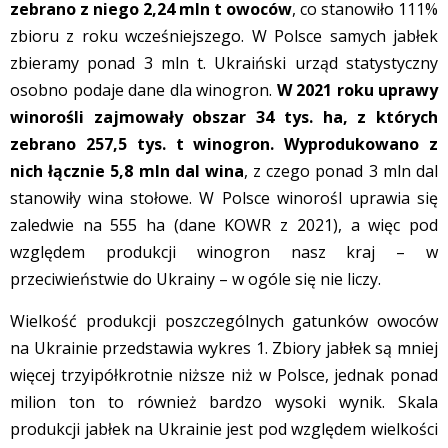
zebrano z niego 2,24 mln t owoców
, co stanowiło 111%
zbioru z roku wcześniejszego. W Polsce samych jabłek
zbieramy ponad 3 mln t. Ukraiński urząd statystyczny
osobno podaje dane dla winogron.
W 2021 roku uprawy
winorośli zajmowały obszar 34 tys. ha, z których
zebrano 257,5 tys. t winogron. Wyprodukowano z
nich łącznie 5,8 mln dal wina
, z czego ponad 3 mln dal
stanowiły wina stołowe. W Polsce winorośl uprawia się
zaledwie na 555 ha (dane KOWR z 2021), a więc pod
względem produkcji winogron nasz kraj – w
przeciwieństwie do Ukrainy – w ogóle się nie liczy.
Wielkość produkcji poszczególnych gatunków owoców
na Ukrainie przedstawia wykres 1. Zbiory jabłek są mniej
więcej trzyipółkrotnie niższe niż w Polsce, jednak ponad
milion ton to również bardzo wysoki wynik. Skala
produkcji jabłek na Ukrainie jest pod względem wielkości