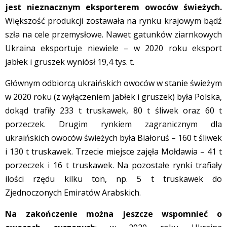
jest nieznacznym eksporterem owoców świeżych.
Większość produkcji zostawała na rynku krajowym bądź
szła na cele przemysłowe. Nawet gatunków ziarnkowych
Ukraina eksportuje niewiele – w 2020 roku eksport
jabłek i gruszek wyniósł 19,4 tys. t.
Głównym odbiorcą ukraińskich owoców w stanie świeżym
w 2020 roku (z wyłączeniem jabłek i gruszek) była Polska,
dokąd trafiły 233 t truskawek, 80 t śliwek oraz 60 t
porzeczek. Drugim rynkiem zagranicznym dla
ukraińskich owoców świeżych była Białoruś – 160 t śliwek
i 130 t truskawek. Trzecie miejsce zajęła Mołdawia – 41 t
porzeczek i 16 t truskawek. Na pozostałe rynki trafiały
ilości rzędu kilku ton, np. 5 t truskawek do
Zjednoczonych Emiratów Arabskich.
Na zakończenie można jeszcze wspomnieć o