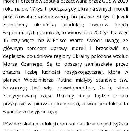
moreli i orzechów została oszacowana przez GUS w 2020
roku na ok. 17 tys. t, podczas gdy Ukraina samych moreli
produkowała znacznie więcej, bo prawie 70 tys. t. Jeżeli
zsumujemy ukraińską produkcję owoców trzech
wspomnianych gatunków, to wynosi ona 200 tys. t, a więc
16 razy więcej niż w Polsce. Warto zwrócić uwagę, że
głównym terenem uprawy moreli i brzoskwiń są
cieplejsze, południowe regiony Ukrainy położone wzdłuż
Morza Czarnego. Są to obszary zamieszkałe przez
znaczną liczbę ludności rosyjskojęzycznej, które w
planach Włodzimierza Putina miałyby stanowić tzw.
Noworosję. Jest więc prawdopodobne, że tę silnie
zrusycyzowaną część Ukrainy Rosja będzie chciała
przyłączyć w pierwszej kolejności, a więc produkcja ta
wpadnie w rosyjskie ręce.
Również skala produkcji czereśni na Ukrainie jest wyższa