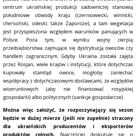
centrum ukraińskiej produkcji sadowniczej stanowią
południowe obwody kraju (czerniowiecki, winnicki,
chersoński, odeski; także Zaporoże), a tam wegetacja
jest przyspieszona względem warunków panujących w
Polsce. Poza tym, w wyniku wojny cierpią
przedsiębiorstwa zajmujące się dystrybucją owoców czy
handlem zagranicznym. Gdyby Ukraina została zajęta
przez Rosjan, wiele krajów i instytucji, które dotychczas
kupowały stamtąd owoce, mogłoby zaniechać
współpracy z dotychczasowymi dostawcami, ze względów
wizerunkowych (aby nie finansować rosyjskiej
gospodarki) albo politycznych (sankcje gospodarcze).
Można więc założyć, że rozpoczynający się sezon
będzie w dużej mierze (jeśli nie zupełnie) stracony
dla ukraińskich producentów i eksporterów
produktów rolnych.
Najczęściej dyskutuje się o