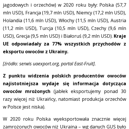
jagodowych i orzechów) w 2020 roku były: Polska (57,7
mln USD), Francja (19,7 mln USD), Niemcy (17,2 mln USD),
Holandia (11,6 mln USD), Włochy (11,5 mln USD), Austria
(11,2 mln USD), Turcja (10,5 mln USD), Czechy (9,6 mln
USD), Grecja (9,5 mln USD) i Białoruś (9,2 mln USD).
Kraje
UE odpowiadały za 77% wszystkich przychodów z
eksportu owoców z Ukrainy.
[źródło: serwis uaexport.org, portal East-Fruit].
Z punktu widzenia polskich producentów owoców
najistotniejsza wydaje się informacja dotycząca
owoców mrożonych
(jabłek eksportujemy ponad 30
razy więcej niż Ukraińcy, natomiast produkcja orzechów
w Polsce jest niska).
W 2020 roku Polska wyeksportowała znacznie więcej
zamrożonych owoców niż Ukraina – wg danych GUS było