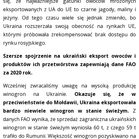
się, że najważniejsze gatunki owoców mrożonych
eksportowanych z UA do UE to czarne jagody, maliny i
jeżyny. Od tego czasu wiele się jednak zmieniło, bo
Ukraina rozszerzała swoją obecność na rynkach UE,
którymi próbowała zrekompensować brak dostępu do
rynku rosyjskiego.
Szersze spojrzenie na ukraiński eksport owoców i
produktów ich przetwórstwa zapewniają dane FAO
za 2020 rok.
Wcześniej zwracaliśmy uwagę na wysoką produkcję
winogron na Ukrainie.
Okazuje się, że w
przeciwieństwie do Mołdawii, Ukraina eksportowała
bardzo niewiele winogron w stanie świeżym.
Z
danych FAO wynika, że sprzedaż zagraniczna ukraińskich
winogron w stanie świeżym wyniosła 60 t, z czego 59 t
trafiło do Rumunii. Większość winogron pozyskiwano na