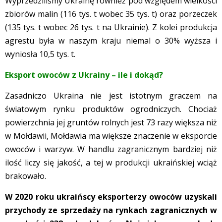
Wyprzedziliśmy Ukrainę również pod względem wielkości
zbiorów malin (116 tys. t wobec 35 tys. t) oraz porzeczek
(135 tys. t wobec 26 tys. t na Ukrainie). Z kolei produkcja
agrestu była w naszym kraju niemal o 30% wyższa i
wyniosła 10,5 tys. t.
Eksport owoców z Ukrainy – ile i dokąd?
Zasadniczo Ukraina nie jest istotnym graczem na
światowym rynku produktów ogrodniczych. Chociaż
powierzchnia jej gruntów rolnych jest 73 razy większa niż
w Mołdawii, Mołdawia ma większe znaczenie w eksporcie
owoców i warzyw. W handlu zagranicznym bardziej niż
ilość liczy się jakość, a tej w produkcji ukraińskiej wciąż
brakowało.
W 2020 roku ukraińscy eksporterzy owoców uzyskali
przychody ze sprzedaży na rynkach zagranicznych w