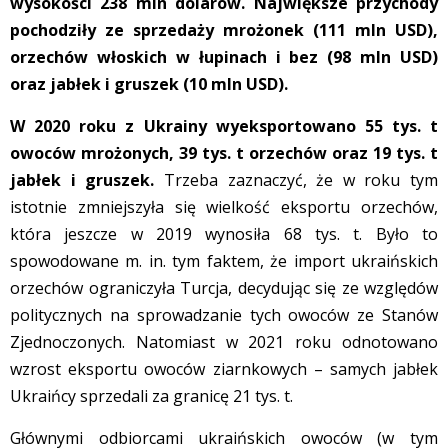
wysokości 238 mln dolarów. Największe przychody
pochodziły ze sprzedaży mrożonek (111 mln USD),
orzechów włoskich w łupinach i bez (98 mln USD)
oraz jabłek i gruszek (10 mln USD).
W 2020 roku z Ukrainy wyeksportowano 55 tys. t
owoców mrożonych, 39 tys. t orzechów oraz 19 tys. t
jabłek i gruszek.
Trzeba zaznaczyć, że w roku tym
istotnie zmniejszyła się wielkość eksportu orzechów,
która jeszcze w 2019 wynosiła 68 tys. t. Było to
spowodowane m. in. tym faktem, że import ukraińskich
orzechów ograniczyła Turcja, decydując się ze względów
politycznych na sprowadzanie tych owoców ze Stanów
Zjednoczonych. Natomiast w 2021 roku odnotowano
wzrost eksportu owoców ziarnkowych – samych jabłek
Ukraińcy sprzedali za granicę 21 tys. t.
Głównymi odbiorcami ukraińskich owoców (w tym