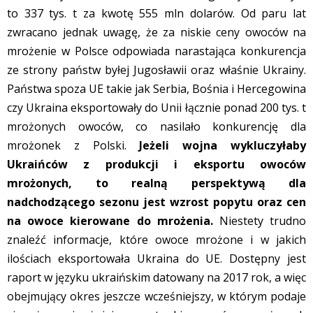
to 337 tys. t za kwotę 555 mln dolarów. Od paru lat
zwracano jednak uwagę, że za niskie ceny owoców na
mrożenie w Polsce odpowiada narastająca konkurencja
ze strony państw byłej Jugosławii oraz właśnie Ukrainy.
Państwa spoza UE takie jak Serbia, Bośnia i Hercegowina
czy Ukraina eksportowały do Unii łącznie ponad 200 tys. t
mrożonych owoców, co nasilało konkurencję dla
mrożonek z Polski.
Jeżeli wojna wykluczyłaby
Ukraińców z produkcji i eksportu owoców
mrożonych, to realną perspektywą dla
nadchodzącego sezonu jest wzrost popytu oraz cen
na owoce kierowane do mrożenia.
Niestety trudno
znaleźć informacje, które owoce mrożone i w jakich
ilościach eksportowała Ukraina do UE. Dostępny jest
raport w języku ukraińskim datowany na 2017 rok, a więc
obejmujący okres jeszcze wcześniejszy, w którym podaje