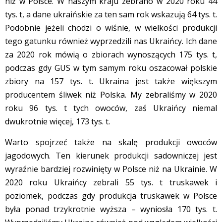
niż w Polsce. W naszym kraju zebrano w 2020 roku 44
tys. t, a dane ukraińskie za ten sam rok wskazują 64 tys. t.
Podobnie jeżeli chodzi o wiśnie, w wielkości produkcji
tego gatunku również wyprzedzili nas Ukraińcy. Ich dane
za 2020 rok mówią o zbiorach wynoszących 175 tys. t,
podczas gdy GUS w tym samym roku oszacował polskie
zbiory na 157 tys. t. Ukraina jest także większym
producentem śliwek niż Polska. My zebraliśmy w 2020
roku 96 tys. t tych owoców, zaś Ukraińcy niemal
dwukrotnie więcej, 173 tys. t.
Warto spojrzeć także na skalę produkcji owoców
jagodowych. Ten kierunek produkcji sadowniczej jest
wyraźnie bardziej rozwinięty w Polsce niż na Ukrainie. W
2020 roku Ukraińcy zebrali 55 tys. t truskawek i
poziomek, podczas gdy produkcja truskawek w Polsce
była ponad trzykrotnie wyższa – wyniosła 170 tys. t.