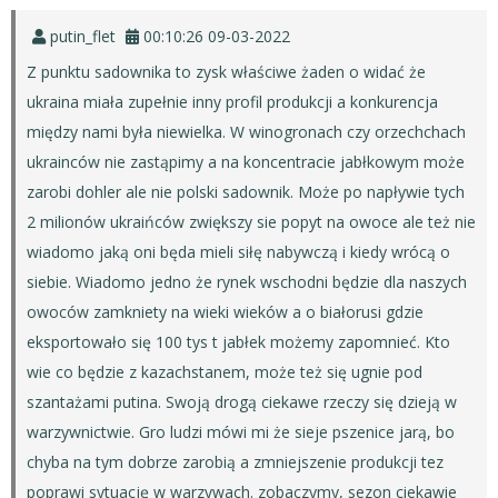
putin_flet
00:10:26 09-03-2022
Z punktu sadownika to zysk właściwe żaden o widać że
ukraina miała zupełnie inny profil produkcji a konkurencja
między nami była niewielka. W winogronach czy orzechchach
ukrainców nie zastąpimy a na koncentracie jabłkowym może
zarobi dohler ale nie polski sadownik. Może po napływie tych
2 milionów ukraińców zwiększy sie popyt na owoce ale też nie
wiadomo jaką oni będa mieli siłę nabywczą i kiedy wrócą o
siebie. Wiadomo jedno że rynek wschodni będzie dla naszych
owoców zamkniety na wieki wieków a o białorusi gdzie
eksportowało się 100 tys t jabłek możemy zapomnieć. Kto
wie co będzie z kazachstanem, może też się ugnie pod
szantażami putina. Swoją drogą ciekawe rzeczy się dzieją w
warzywnictwie. Gro ludzi mówi mi że sieje pszenice jarą, bo
chyba na tym dobrze zarobią a zmniejszenie produkcji tez
poprawi sytuację w warzywach. zobaczymy, sezon ciekawie