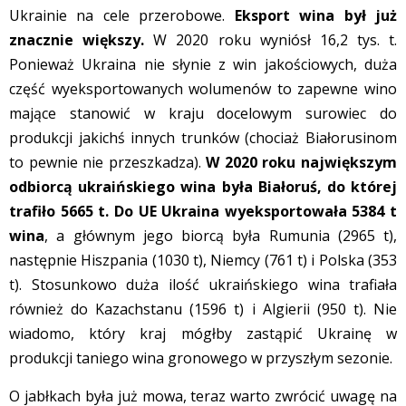
Ukrainie na cele przerobowe.
Eksport wina był już
znacznie większy.
W 2020 roku wyniósł 16,2 tys. t.
Ponieważ Ukraina nie słynie z win jakościowych, duża
część wyeksportowanych wolumenów to zapewne wino
mające stanowić w kraju docelowym surowiec do
produkcji jakichś innych trunków (chociaż Białorusinom
to pewnie nie przeszkadza).
W 2020 roku największym
odbiorcą ukraińskiego wina była Białoruś, do której
trafiło 5665 t. Do UE Ukraina wyeksportowała 5384 t
wina
, a głównym jego biorcą była Rumunia (2965 t),
następnie Hiszpania (1030 t), Niemcy (761 t) i Polska (353
t). Stosunkowo duża ilość ukraińskiego wina trafiała
również do Kazachstanu (1596 t) i Algierii (950 t). Nie
wiadomo, który kraj mógłby zastąpić Ukrainę w
produkcji taniego wina gronowego w przyszłym sezonie.
O jabłkach była już mowa, teraz warto zwrócić uwagę na