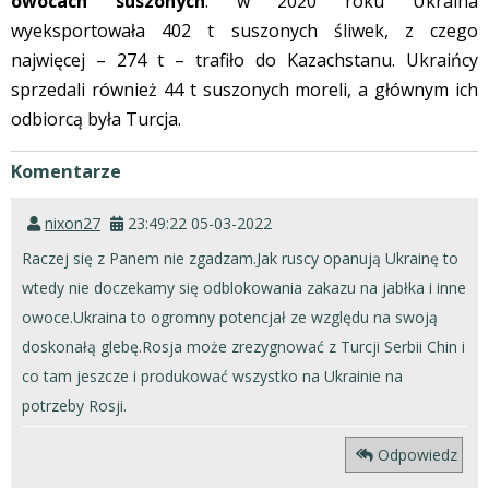
owocach suszonych
: w 2020 roku Ukraina
wyeksportowała 402 t suszonych śliwek, z czego
najwięcej – 274 t – trafiło do Kazachstanu. Ukraińcy
sprzedali również 44 t suszonych moreli, a głównym ich
odbiorcą była Turcja.
Komentarze
nixon27
23:49:22 05-03-2022
Raczej się z Panem nie zgadzam.Jak ruscy opanują Ukrainę to
wtedy nie doczekamy się odblokowania zakazu na jabłka i inne
owoce.Ukraina to ogromny potencjał ze względu na swoją
doskonałą glebę.Rosja może zrezygnować z Turcji Serbii Chin i
co tam jeszcze i produkować wszystko na Ukrainie na
potrzeby Rosji.
Odpowiedz