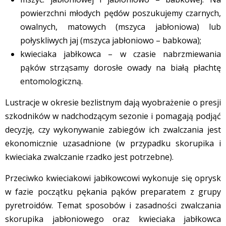
powierzchni młodych pędów poszukujemy czarnych,
owalnych, matowych (mszyca jabłoniowa) lub
połyskliwych jaj (mszyca jabłoniowo – babkowa);
kwieciaka jabłkowca – w czasie nabrzmiewania
pąków strząsamy dorosłe owady na białą płachtę
entomologiczną.
Lustracje w okresie bezlistnym dają wyobrażenie o presji
szkodników w nadchodzącym sezonie i pomagają podjąć
decyzję, czy wykonywanie zabiegów ich zwalczania jest
ekonomicznie uzasadnione (w przypadku skorupika i
kwieciaka zwalczanie rzadko jest potrzebne).
Przeciwko kwieciakowi jabłkowcowi wykonuje się oprysk
w fazie początku pękania pąków preparatem z grupy
pyretroidów. Temat sposobów i zasadności zwalczania
skorupika jabłoniowego oraz kwieciaka jabłkowca