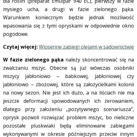
dla roślin (preparat Emulpar 940 EC), pierwszy w fazie
mysiego ucha, a drugi w fazie zielonego pąka.
Warunkiem koniecznym będzie jednak możliwość
wpasowania się z tymi opryskami w odpowiednie okno
pogodowe.
Czytaj więcej:
Wiosenne zabiegi olejami w sadownictwie
W fazie zielonego pąka
należy skoncentrować się na
zwalczaniu mszyc. Obecne są już wówczas osobniki
mszycy jabłoniowo – babkowej, jabłoniowej czy
jabłoniowo – zbożowej, które są założycielkami kolonii
na nowy sezon. Nie jest ich dużo, a na liściach nie ma
jeszcze deformacji spowodowanych ich żerowaniem,
dlatego przy założeniu „pozytywnego scenariusza”,
oprysk pozwoli rozwiązać problem mszyc, bo nieliczne
pozostałe pluskwiaki będą eliminowane zabiegami
wykonywanymi w okresie późniejszym przeciw innym