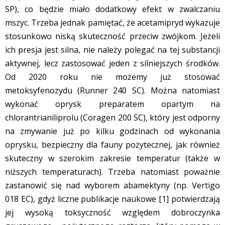
SP), co będzie miało dodatkowy efekt w zwalczaniu
mszyc. Trzeba jednak pamiętać, że acetamipryd wykazuje
stosunkowo niską skuteczność przeciw zwójkom. Jeżeli
ich presja jest silna, nie należy polegać na tej substancji
aktywnej, lecz zastosować jeden z silniejszych środków.
Od 2020 roku nie możemy już stosować
metoksyfenozydu (Runner 240 SC). Można natomiast
wykonać oprysk preparatem opartym na
chlorantrianiliprolu (Coragen 200 SC), który jest odporny
na zmywanie już po kilku godzinach od wykonania
oprysku, bezpieczny dla fauny pożytecznej, jak również
skuteczny w szerokim zakresie temperatur (także w
niższych temperaturach). Trzeba natomiast poważnie
zastanowić się nad wyborem abamektyny (np. Vertigo
018 EC), gdyż liczne publikacje naukowe [1] potwierdzają
jej wysoką toksyczność względem dobroczynka