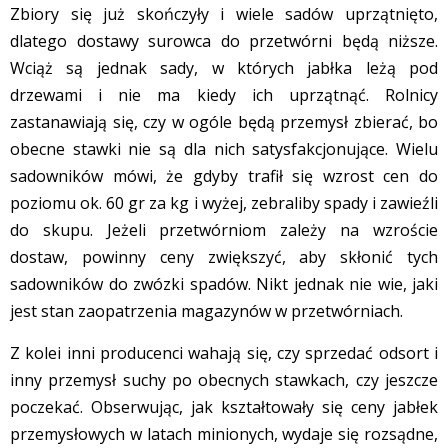
Zbiory się już skończyły i wiele sadów uprzątnięto,
dlatego dostawy surowca do przetwórni będą niższe.
Wciąż są jednak sady, w których jabłka leżą pod
drzewami i nie ma kiedy ich uprzątnąć. Rolnicy
zastanawiają się, czy w ogóle będą przemysł zbierać, bo
obecne stawki nie są dla nich satysfakcjonujące. Wielu
sadowników mówi, że gdyby trafił się wzrost cen do
poziomu ok. 60 gr za kg i wyżej, zebraliby spady i zawieźli
do skupu. Jeżeli przetwórniom zależy na wzroście
dostaw, powinny ceny zwiększyć, aby skłonić tych
sadowników do zwózki spadów. Nikt jednak nie wie, jaki
jest stan zaopatrzenia magazynów w przetwórniach.
Z kolei inni producenci wahają się, czy sprzedać odsort i
inny przemysł suchy po obecnych stawkach, czy jeszcze
poczekać. Obserwując, jak kształtowały się ceny jabłek
przemysłowych w latach minionych, wydaje się rozsądne,