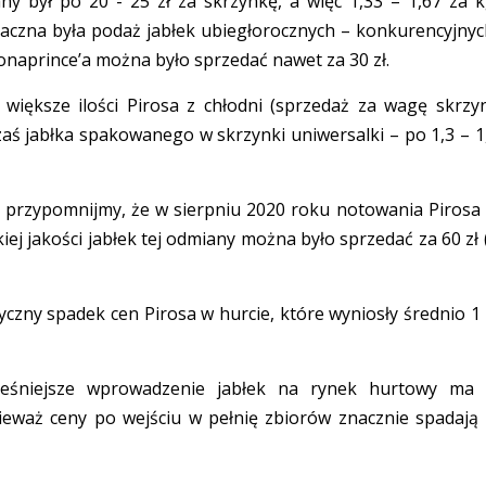
ny był po 20 - 25 zł za skrzynkę, a więc 1,33 – 1,67 za k
znaczna była podaż jabłek ubiegłorocznych – konkurencyjnyc
onaprince’a można było sprzedać nawet za 30 zł.
iększe ilości Pirosa z chłodni (sprzedaż za wagę skrzyn
zaś jabłka spakowanego w skrzynki uniwersalki – po 1,3 – 1
oć przypomnijmy, że w sierpniu 2020 roku notowania Pirosa
iej jakości jabłek tej odmiany można było sprzedać za 60 zł 
yczny spadek cen Pirosa w hurcie, które wyniosły średnio 1 
ześniejsze wprowadzenie jabłek na rynek hurtowy ma
ieważ ceny po wejściu w pełnię zbiorów znacznie spadają