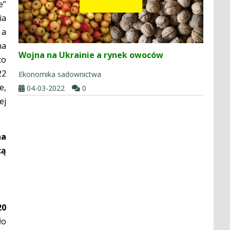
e”
ia
 a
na
Wojna na Ukrainie a rynek owoców
to
22
Ekonomika sadownictwa
e,
04-03-2022
0
ej
na
cą
20
ło