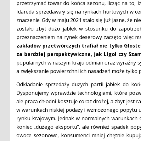
przetrzymać towar do końca sezonu, licząc na to, iż
Idareda sprzedawały się na rynkach hurtowych w cen
znaczenie. Gdy w maju 2021 stało się już jasne, że n
zostało zbyt dużo jabłek w stosunku do zapotrz
przeznaczeniem na rynek deserowy zaczęto więc m
zakładów przetwórczych trafiał nie tylko Glost
za bardziej perspektywiczne, jak Ligol czy Sza
popularnych w naszym kraju odmian oraz wyraźny sy
a zwiększanie powierzchni ich nasadzeń może tylko 
Odkładanie sprzedaży dużych partii jabłek do ko
Dysponujemy wprawdzie technologiami, które pozwal
ale praca chłodni kosztuje coraz drożej, a zbyt jest r
w warunkach niskiej podaży i wzmożonego popytu ud
rynku krajowym. Jednak w normalnych warunkach os
koniec „dużego eksportu”, ale również spadek popy
owoce sezonowe, konsumenci mniej chętnie kupują 