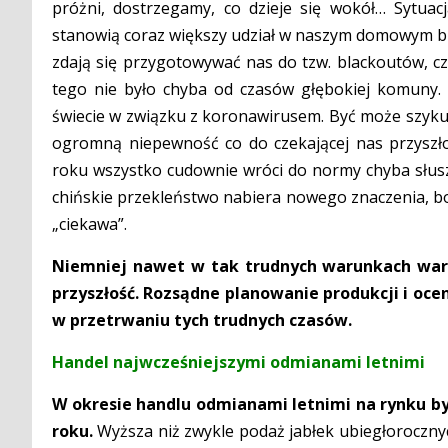
próżni, dostrzegamy, co dzieje się wokół… Sytuacj
stanowią coraz większy udział w naszym domowym bud
zdają się przygotowywać nas do tzw. blackoutów, cz
tego nie było chyba od czasów głębokiej komuny. 
świecie w związku z koronawirusem. Być może szykuj
ogromną niepewność co do czekającej nas przyszło
roku wszystko cudownie wróci do normy chyba słus
chińskie przekleństwo nabiera nowego znaczenia, bo 
„ciekawa”.
Niemniej nawet w tak trudnych warunkach wart
przyszłość. Rozsądne planowanie produkcji i o
w przetrwaniu tych trudnych czasów.
Handel najwcześniejszymi odmianami letnimi
W okresie handlu odmianami letnimi na rynku by
roku.
Wyższa niż zwykle podaż jabłek ubiegłoroczn