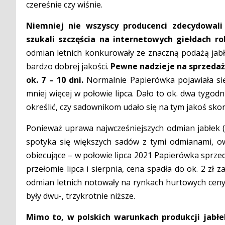
czereśnie czy wiśnie.
Niemniej nie wszyscy producenci zdecydowali
szukali szczęścia na internetowych giełdach r
odmian letnich konkurowały ze znaczną podażą jabł
bardzo dobrej jakości.
Pewne nadzieje na sprzedaż
ok. 7 – 10 dni.
Normalnie Papierówka pojawiała się
mniej więcej w połowie lipca. Dało to ok. dwa tygod
określić, czy sadownikom udało się na tym jakoś skor
Ponieważ uprawa najwcześniejszych odmian jabłek (
spotyka się większych sadów z tymi odmianami, ow
obiecujące – w połowie lipca 2021 Papierówka sprzedaw
przełomie lipca i sierpnia, cena spadła do ok. 2 zł
odmian letnich notowały na rynkach hurtowych ceny 
były dwu-, trzykrotnie niższe.
Mimo to, w polskich warunkach produkcji jabłe