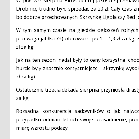
W połowie sierpnia Piros dobrej jakości sprzedawa
Drobnicę trudno było sprzedać za 20 zł. Cały czas 
bo dobrze przechowanych. Skrzynkę Ligola czy Red J
W tym samym czasie na giełdzie ogłoszeń rolnych w
przewaga jabłka 7+) oferowano po 1 – 1,3 zł za kg, 
zł za kg.
Jak na ten sezon, nadal były to ceny korzystne, ch
hurcie były znacznie korzystniejsze – skrzynkę wysok
zł za kg).
Ostatecznie trzecia dekada sierpnia przyniosła drast
za kg.
Rozsądna konkurencja sadowników o jak najwc
przypadku odmian letnich swoje uzasadnienie, pon
miarę wzrostu podaży.