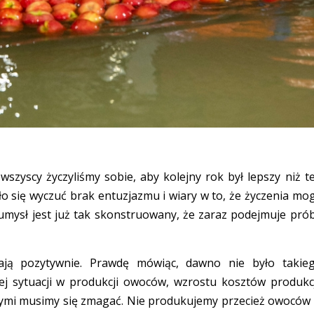
wszyscy życzyliśmy sobie, aby kolejny rok był lepszy niż t
ało się wyczuć brak entuzjazmu i wiary w to, że życzenia mo
ki umysł jest już tak skonstruowany, że zaraz podejmuje pró
ajają pozytywnie. Prawdę mówiąc, dawno nie było takie
ej sytuacji w produkcji owoców, wzrostu kosztów produkcj
rymi musimy się zmagać. Nie produkujemy przecież owoców