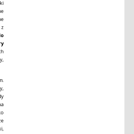
ki
ne
ne
 z
o
ry
ch
y,
m.
y,
dy
na
ko
że
i,