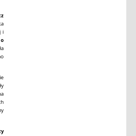
cz
ka
 i
 o
ła
no
ie
ły
na
ch
ny
ży