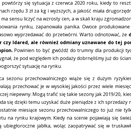
 powtórzy się sytuacja z czerwca 2020 roku, kiedy to reszt
ach rzędu 3 zł za kg i wyższych, a jakość miała drugorzęd
ie ma sensu liczyć na wzrosty cen, a w skali kraju zgromadzo
ebowania rynku, zapanowała panika. Owoce produkowane
asowo wyprzedawać do przetwórni. Warto odnotować, że
d
er czy Idared, ale również odmiany uznawane do tej po
mpion.
Powinien to być gwóźdź do trumny dla produkcji ty
gnał, że pod względem ich podaży dobrnęliśmy już do ścian
pogorszyć sytuację na rynku.
ńca sezonu przechowalniczego wiąże się z dużym ryzykie
ają przechować je w wysokiej jakości przez wiele miesięc
aczej niepewny. Mogą trafić się takie sezony jak 2019/20, kie
a się dzięki temu uzyskać duże pieniądze z ich sprzedaży 
tatnie miesiące sezonu przechowalniczego to już nie tyl
tu na rynku krajowym. Kiedy na scenie pojawiają się świe
ubiegłoroczne jabłka, woląc zaopatrywać się w truskawk