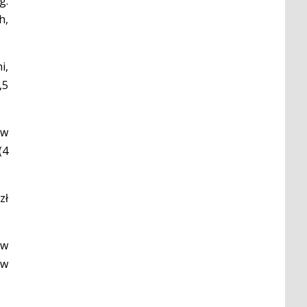
g.
h,
i,
,5
 w
(4
zł
 w
 w