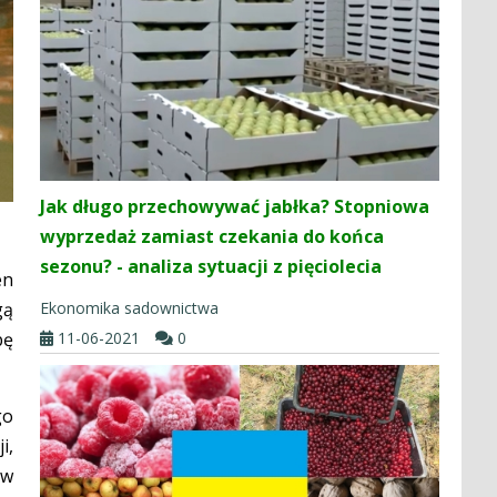
Jak długo przechowywać jabłka? Stopniowa
wyprzedaż zamiast czekania do końca
sezonu? - analiza sytuacji z pięciolecia
en
Ekonomika sadownictwa
gą
11-06-2021
0
bę
go
i,
 w