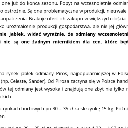
ę one już do końca sezonu. Popyt na wczesnoletnie odmia
dzo ostrożnie. Są one problematyczne w produkcji, nietrwałe
aopatrzenia. Brakuje ofert ich zakupu w większych ilościac
o urozmaicenie produkcji gospodarstwa, ale nie jej głów
ie jabłek, widać wyraźnie, że odmiany wczesnoletn
i nie są one żadnym miernikiem dla cen, które bę
a rynek jabłek odmiany Piros, najpopularniejszej w Pols
(np. Celeste, Sander). Od Pirosa zaczyna się w Polsce hand
ów tej odmiany jest wysoka i znajdują one zbyt nie tylko 
ckich.
 rynkach hurtowych po 30 – 35 zł za skrzynkę 15 kg. Późni
en.