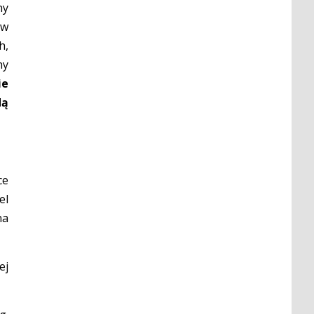
ny
 w
h,
ny
ie
dą
ce
el
na
ej