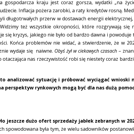
a gospodarcza kraju jest coraz gorsza, wydatki „na życi
żecie. Inflacja pożera zarobki, a raty kredytów rosną. Med
yli długotrwałych przerw w dostawach energii elektrycznej,
Widzimy też wszystkie okropności, które rozgrywają się 
e się kryzys, jakiego nie było od bardzo dawna i powoduje 
ści. Końca problemów nie widać, a stwierdzenie, że w 20
znie wydaje się naiwne.
Obyś żył w ciekawych czasach
– znan
otaczająca nas rzeczywistość robi się niestety coraz bardzi
o analizować sytuację i próbować wyciągać wnioski 
cena perspektyw rynkowych mogą być dla nas dużą pomo
ło jeszcze dużo ofert sprzedaży jabłek zebranych w 20
ych spowodowana była tym, że wielu sadowników postanowi