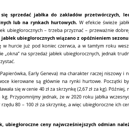
 się sprzedać jabłka do zakładów przetwórczych, le
olnych lub na rynkach hurtowych.
W efekcie świeże jabł
ek ubiegłorocznych – trzeba przyznać – przeważnie dobrej
 jabłek ubiegłorocznych wiązano z opóźnieniem sezonu
 w hurcie już pod koniec czerwca, a w tamtym roku wesz
nie „okna” na sprzedaż jabłek ubiegłorocznych, jednak trud
zystać.
Papierówka, Early Geneva) ma charakter raczej niszowy i n
oce kierowane są głównie na rynki hurtowe. Początki by
ała się w cenie 40 zł za skrzynkę (2,67 zł za kg). Później, 
 za kg. Przypomnijmy jednak, że w 2020 roku jabłka wczesny
rzędu 80 – 100 zł za skrzynkę, a więc ubiegłoroczne ich ce
k, ubiegłoroczne ceny najwcześniejszych odmian nale