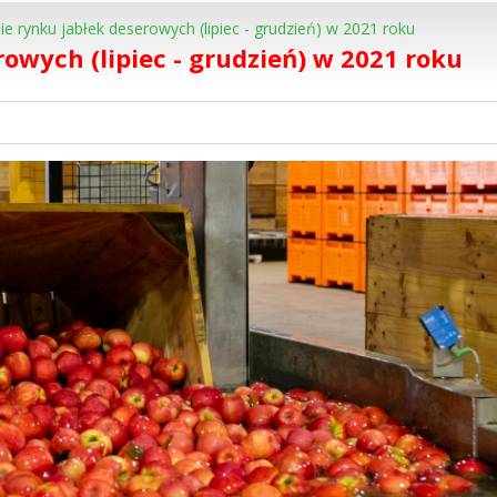
rynku jabłek deserowych (lipiec - grudzień) w 2021 roku
wych (lipiec - grudzień) w 2021 roku