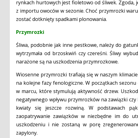
rynkach hurtowych jest fioletowo od śliwek. Zgoda, j
z importu owoców w sezonie. Choć przymrozki warun
zostać dotknięty spadkami plonowania.
Przymrozki
Śliwa, podobnie jak inne pestkowe, należy do gatun
wytrzymała od brzoskwiń czy czereśni. Śliwy wybud
narażone są na uszkodzenia przymrozkowe.
Wiosenne przymrozki trafiają się w naszym klimacie
na kolejne fazy fenologiczne. W początkach sezonu
w marcu, które stymulują aktywność drzew. Uszkod
negatywnego wpływu przymrozków na zawiązki czy kw
kwiaty się jeszcze rozwiną. W podstawach pąk
zaopatrywanie zawiązków w niezbędne im do utrz
uszkodzeniu i nie zostaną w porę zregenerowane,
zapylony.