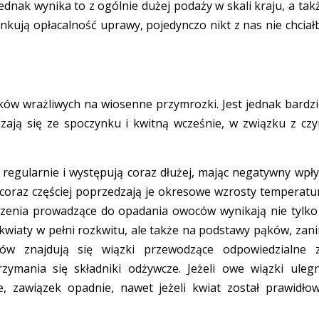
ednak wynika to z ogólnie dużej podaży w skali kraju, a tak
kują opłacalność uprawy, pojedynczo nikt z nas nie chciał
ków wrażliwych na wiosenne przymrozki. Jest jednak bardzi
zają się ze spoczynku i kwitną wcześnie, w związku z cz
 regularnie i występują coraz dłużej, mając negatywny wpł
 coraz częściej poprzedzają je okresowe wzrosty temperatu
zenia prowadzące do opadania owoców wynikają nie tylko
iaty w pełni rozkwitu, ale także na podstawy pąków, zan
ów znajdują się wiązki przewodzące odpowiedzialne 
ymania się składniki odżywcze. Jeżeli owe wiązki uleg
 zawiązek opadnie, nawet jeżeli kwiat został prawidło