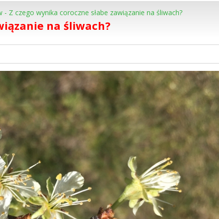
w
-
Z czego wynika coroczne słabe zawiązanie na śliwach?
wiązanie na śliwach?