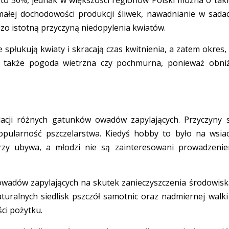
małej dochodowości produkcji śliwek, nawadnianie w sada
zo istotną przyczyną niedopylenia kwiatów.
 spłukują kwiaty i skracają czas kwitnienia, a zatem okres,
na także pogoda wietrzna czy pochmurna, ponieważ obni
lacji różnych gatunków owadów zapylających. Przyczyny 
opularność pszczelarstwa. Kiedyś hobby to było na wsia
arzy ubywa, a młodzi nie są zainteresowani prowadzeni
wadów zapylających na skutek zanieczyszczenia środowisk
uralnych siedlisk pszczół samotnic oraz nadmiernej walki
ci pożytku.