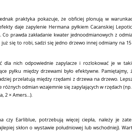
ednak praktyka pokazuje, że obficiej plonują w warunka
efekty daje zapylenie Hermana pyłkiem Cacanskiej Lepotic
ym. Co prawda zakładanie kwater jednoodmianowych z odmi
już się to robi, sadzi się jedno drzewo innej odmiany na 15
dla nich odpowiednie zapylacze i rozlokować je w taki
jące pyłku między drzewami było efektywne. Pamiętajmy, 
zadziej przelatują między rzędami z drzewa na drzewo. Leps
e różnych odmian wzajemnie się zapylających w rzędach (np.
a, 2 × Amers…).
czy Earliblue, potrzebują więcej ciepła, należy je zat
ajlepiej skłon o wystawie południowej lub wschodniej). War