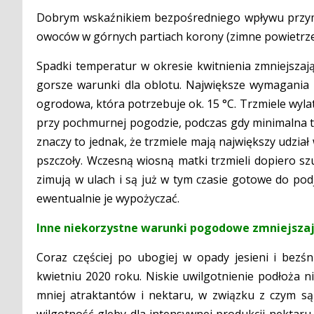
Dobrym wskaźnikiem bezpośredniego wpływu przymr
owoców w górnych partiach korony (zimne powietrze je
Spadki temperatur w okresie kwitnienia zmniejszaj
gorsze warunki dla oblotu. Największe wymagania
ogrodowa, która potrzebuje ok. 15 °C. Trzmiele wyla
przy pochmurnej pogodzie, podczas gdy minimalna te
znaczy to jednak, że trzmiele mają największy udzia
pszczoły. Wczesną wiosną matki trzmieli dopiero sz
zimują w ulach i są już w tym czasie gotowe do pod
ewentualnie je wypożyczać.
Inne niekorzystne warunki pogodowe zmniejsza
Coraz częściej po ubogiej w opady jesieni i bezśn
kwietniu 2020 roku. Niskie uwilgotnienie podłoża n
mniej atraktantów i nektaru, w związku z czym są
wilgotność gleby dla intensywnej produkcji nektaru