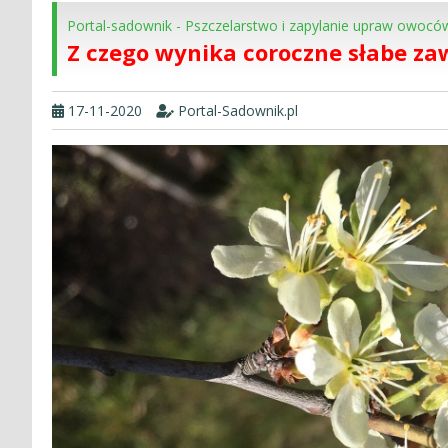
Portal-sadownik
-
Pszczelarstwo i zapylanie upraw owocó
Z czego wynika coroczne słabe za
17-11-2020
Portal-Sadownik.pl