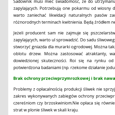
Sadownik musi mieć świadomość, że do utrzymani
zapylających. Potrzebują one pokarmu od wiosny do 
warto zaniechać likwidacji naturalnych pasów z
różnorodnych terminach kwitnienia. Będą źródłem ne
Jeżeli producent sam nie zajmuje się pszczelars
zapylających, warto ul sprowadzić. Do sadu śliwowego
stworzyć gniazda dla murarki ogrodowej. Można tak
oblotu drzew. Można zastosować atraktanty, wa
dowiedzionej skuteczności. Roi się na rynku od
potwierdzona badaniami (np. rzekome działanie jodu
Brak ochrony przeciwprzymrozkowej i brak nawa
Problemy z opłacalnością produkcji śliwek nie spr
zakres wykonywanych zabiegów ochrony przeciwprzy
czereśniom czy brzoskwiniom.Nie opłaca się równie
strat w plonie śliwek w skali kraju.