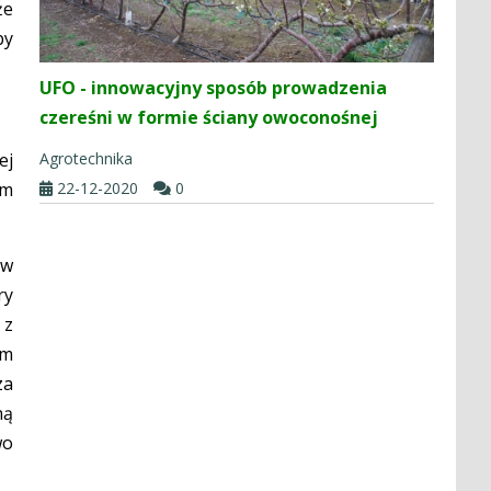
że
by
UFO - innowacyjny sposób prowadzenia
czereśni w formie ściany owoconośnej
ej
Agrotechnika
ym
22-12-2020
0
yw
ry
 z
im
za
ną
wo