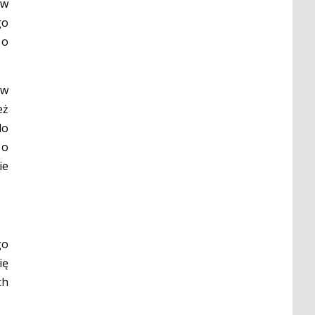
ów
go
 o
ów
eż
do
 o
ie
go
ię
ch