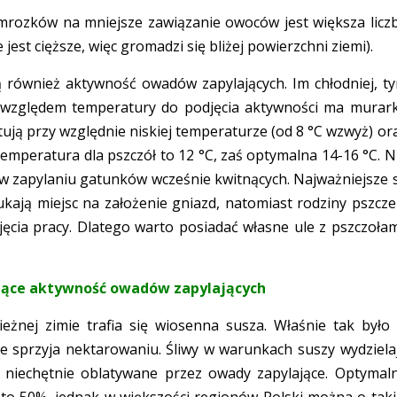
ozków na mniejsze zawiązanie owoców jest większa licz
st cięższe, więc gromadzi się bliżej powierzchni ziemi).
ą również aktywność owadów zapylających. Im chłodniej, t
 względem temperatury do podjęcia aktywności ma murar
tują przy względnie niskiej temperaturze (od 8 °C wzwyż) or
mperatura dla pszczół to 12 °C, zaś optymalna 14-16 °C. N
ł w zapylaniu gatunków wcześnie kwitnących. Najważniejsze 
ukają miejsc na założenie gniazd, natomiast rodziny pszcze
jęcia pracy. Dlatego warto posiadać własne ule z pszczołam
jące aktywność owadów zapylających
ieżnej zimie trafia się wiosenna susza. Właśnie tak było
ie sprzyja nektarowaniu. Śliwy w warunkach suszy wydziela
 niechętnie oblatywane przez owady zapylające. Optymal
 to 50%, jednak w większości regionów Polski można o taki