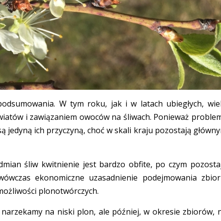
odsumowania. W tym roku, jak i w latach ubiegłych, wie
iatów i zawiązaniem owoców na śliwach. Ponieważ proble
są jedyną ich przyczyną, choć w skali kraju pozostają główn
mian śliw kwitnienie jest bardzo obfite, po czym pozosta
 wówczas ekonomiczne uzasadnienie podejmowania zbior
możliwości plonotwórczych.
 narzekamy na niski plon, ale później, w okresie zbiorów, 