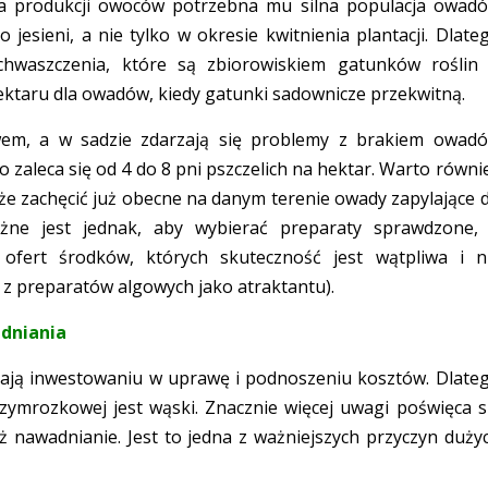
a produkcji owoców potrzebna mu silna populacja owad
jesieni, a nie tylko w okresie kwitnienia plantacji. Dlate
achwaszczenia, które są zbiorowiskiem gatunków roślin
ktaru dla owadów, kiedy gatunki sadownicze przekwitną.
twem, a w sadzie zdarzają się problemy z brakiem owad
 zaleca się od 4 do 8 pni pszczelich na hektar. Warto równi
że zachęcić już obecne na danym terenie owady zapylające 
żne jest jednak, aby wybierać preparaty sprawdzone,
 ofert środków, których skuteczność jest wątpliwa i n
 z preparatów algowych jako atraktantu).
dniania
zyjają inwestowaniu w uprawę i podnoszeniu kosztów. Dlate
mrozkowej jest wąski. Znacznie więcej uwagi poświęca s
ż nawadnianie. Jest to jedna z ważniejszych przyczyn duży