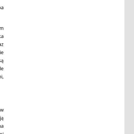
ba
ym
ka
az
ie
są
le
i,
 w
ją
na
ej