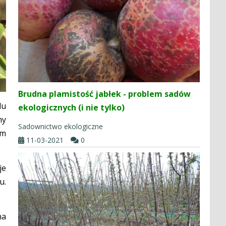
Brudna plamistość jabłek - problem sadów
lu
ekologicznych (i nie tylko)
my
Sadownictwo ekologiczne
ym
11-03-2021
0
je
u.
na