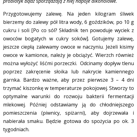
probiotyk bądź sporządzają z niej napoje alkoholowe.
Przygotowujemy zalewę. Na jeden kilogram śliwek
bierzemy do zalewy pół litra wody, 6 goździków, po 10 g
cukru i soli [Po co sól? Składnik ten powoduje wyciek z
owoców bogatych w cukry soków]. Gotujemy zalewę,
jeszcze ciepłą zalewamy owoce w naczyniu. Jeżeli kisimy
owoce w kamionce, należy je obciążyć. Wierzch również
można wyłożyć liśćmi porzeczki. Odcinamy dopływ tlenu
poprzez zakręcenie słoika lub nakrycie kamiennego
garnka. Bardzo ważne, aby przez pierwsze 3 – 4 dni
trzymać kiszonkę w temperaturze pokojowej. Stworzy to
optymalne warunki do rozwoju bakterii fermentacji
mlekowej. Później odstawiamy ją do chłodniejszego
pomieszczenia (piwnicy, spiżarni), aby dojrzewała i
nabierała smaku. Będzie gotowa do spożycia po ok. 3
tygodniach.