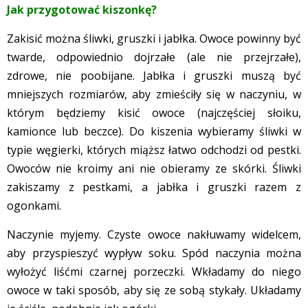
Jak przygotować kiszonkę?
Zakisić można śliwki, gruszki i jabłka. Owoce powinny być
twarde, odpowiednio dojrzałe (ale nie przejrzałe),
zdrowe, nie poobijane. Jabłka i gruszki muszą być
mniejszych rozmiarów, aby zmieściły się w naczyniu, w
którym będziemy kisić owoce (najczęściej słoiku,
kamionce lub beczce). Do kiszenia wybieramy śliwki w
typie węgierki, których miąższ łatwo odchodzi od pestki.
Owoców nie kroimy ani nie obieramy ze skórki. Śliwki
zakiszamy z pestkami, a jabłka i gruszki razem z
ogonkami.
Naczynie myjemy. Czyste owoce nakłuwamy widelcem,
aby przyspieszyć wypływ soku. Spód naczynia można
wyłożyć liśćmi czarnej porzeczki. Wkładamy do niego
owoce w taki sposób, aby się ze sobą stykały. Układamy