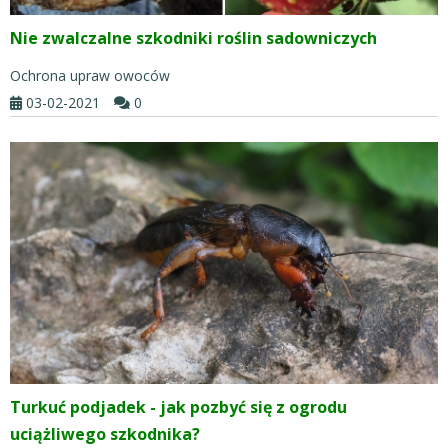
Nie zwalczalne szkodniki roślin sadowniczych
Ochrona upraw owoców
03-02-2021
0
Turkuć podjadek - jak pozbyć się z ogrodu
uciążliwego szkodnika?