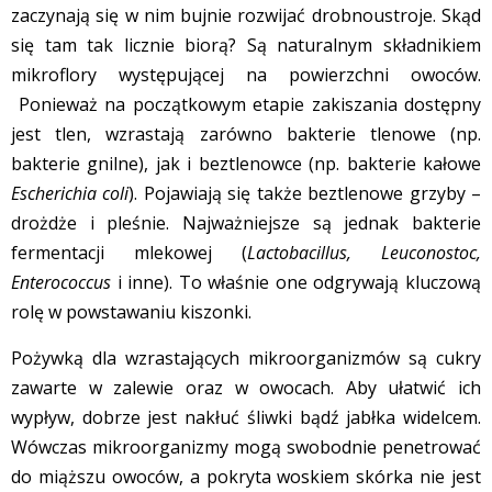
zaczynają się w nim bujnie rozwijać drobnoustroje. Skąd
się tam tak licznie biorą? Są naturalnym składnikiem
mikroflory występującej na powierzchni owoców.
Ponieważ na początkowym etapie zakiszania dostępny
jest tlen, wzrastają zarówno bakterie tlenowe (np.
bakterie gnilne), jak i beztlenowce (np. bakterie kałowe
Escherichia coli
). Pojawiają się także beztlenowe grzyby –
drożdże i pleśnie. Najważniejsze są jednak bakterie
fermentacji mlekowej (
Lactobacillus, Leuconostoc,
Enterococcus
i inne). To właśnie one odgrywają kluczową
rolę w powstawaniu kiszonki.
Pożywką dla wzrastających mikroorganizmów są cukry
zawarte w zalewie oraz w owocach. Aby ułatwić ich
wypływ, dobrze jest nakłuć śliwki bądź jabłka widelcem.
Wówczas mikroorganizmy mogą swobodnie penetrować
do miąższu owoców, a pokryta woskiem skórka nie jest