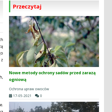
Przeczytaj
ch
zą
go
 z
Nowe metody ochrony sadów przed zarazą
h,
ogniową
Ochrona upraw owoców
17-05-2021
0
e.
na