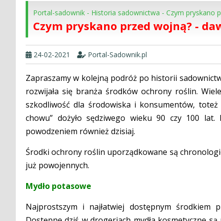
Portal-sadownik
-
Historia sadownictwa
-
Czym pryskano pr
Czym pryskano przed wojną? - daw
24-02-2021
Portal-Sadownik.pl
Zapraszamy w kolejną podróż po historii sadownict
rozwijała się branża środków ochrony roślin. Wie
szkodliwość dla środowiska i konsumentów, toteż
chowu” dożyło sędziwego wieku 90 czy 100 lat.
powodzeniem również dzisiaj.
Środki ochrony roślin uporządkowane są chronologic
już powojennych.
Mydło potasowe
Najprostszym i najłatwiej dostępnym środkiem 
Dostępne dziś w drogeriach mydła kosmetyczne są 