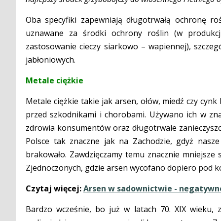
Oba specyfiki zapewniają długotrwałą ochronę rośl
uznawane za środki ochrony roślin (w produkc
zastosowanie cieczy siarkowo – wapiennej), szczegó
jabłoniowych.
Metale ciężkie
Metale ciężkie takie jak arsen, ołów, miedź czy cy
przed szkodnikami i chorobami. Używano ich w znac
zdrowia konsumentów oraz długotrwale zanieczyszcz
Polsce tak znaczne jak na Zachodzie, gdyż nasz
brakowało. Zawdzięczamy temu znacznie mniejsze s
Zjednoczonych, gdzie arsen wycofano dopiero pod kon
Czytaj więcej:
Arsen w sadownictwie - negatywne
Bardzo wcześnie, bo już w latach 70. XIX wieku,