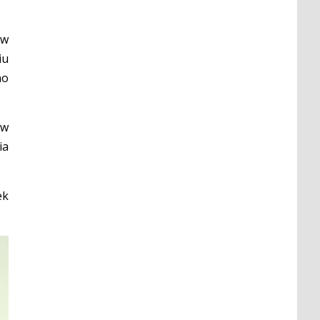
 w
iu
no
 w
ia
ek