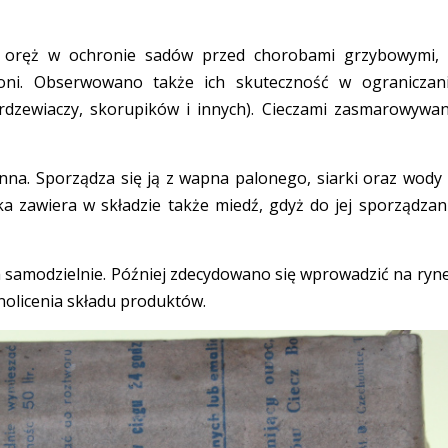
y oręż w ochronie sadów przed chorobami grzybowymi,
łoni. Obserwowano także ich skuteczność w ograniczan
rdzewiaczy, skorupików i innych). Cieczami zasmarowywa
ienna. Sporządza się ją z wapna palonego, siarki oraz wody
a zawiera w składzie także miedź, gdyż do jej sporządzan
samodzielnie. Później zdecydowano się wprowadzić na ryn
nolicenia składu produktów.