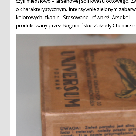
czyli miedziowo – arsenowej soli kwasu octowego. Z
o charakterystycznym, intensywnie zielonym zabarw
kolorowych tkanin. Stosowano również Arsokol –
produkowany przez Bogumińskie Zakłady Chemiczne