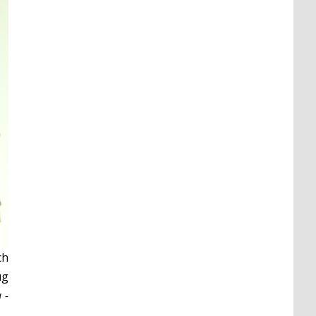
ch
ug
 -