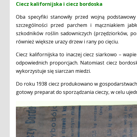
Ciecz kalifornijska i ciecz bordoska
Oba specyfiki stanowiły przed wojną podstawow
szczególności przed parchem i mączniakiem jab
szkodników roślin sadowniczych (przędziorków, po
również większe urazy drzew i rany po cięciu.
Ciecz kalifornijska to inaczej ciecz siarkowo – wap
odpowiednich proporcjach. Natomiast ciecz bordosk
wykorzystuje się siarczan miedzi.
Do roku 1938 ciecz produkowano w gospodarstwach 
gotowy preparat do sporządzania cieczy, w celu ujed