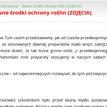
zed wojną? - dawne środki ochrony roślin (ZDJĘCIA)
ne środki ochrony roślin (ZDJĘCIA)
wa. Tym razem przedstawiamy, jak od czasów przedwojenny
le ze stosowanych dawniej preparatów miało wręcz zabójc
 może dziwić, że tak liczne grono osób „z przedwojenne
 Natomiast inne preparaty stosujemy w naszych sadach
znie – od najwcześniejszych rozwiązań, do tych późniejszyc
przeciwko szkodnikom było przed wojną mydło potasow
mydłami sodowymi. Różnica między tymi środkami polega 