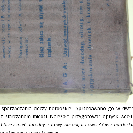
sporządzania cieczy bordoskiej. Sprzedawano go w dwó
z siarczanem miedzi. Należało przygotować oprysk wedł
:
Chcesz mieć dorodny, zdrowy, nie gnijący owoc? Ciecz bordoska
opryskiwania drzew i krzewów.