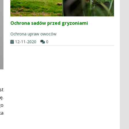
Ochrona sadów przed gryzoniami
Ochrona upraw owoców
12-11-2020
0
st
ę.
go
ka