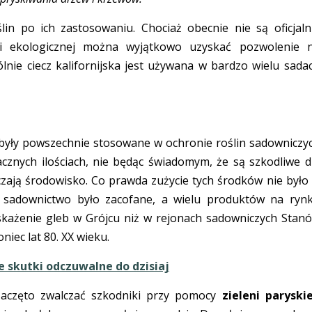
in po ich zastosowaniu. Chociaż obecnie nie są oficjaln
ji ekologicznej można wyjątkowo uzyskać pozwolenie 
lnie ciecz kalifornijska jest używana w bardzo wielu sada
nk były powszechnie stosowane w ochronie roślin sadowniczy
znych ilościach, nie będąc świadomym, że są szkodliwe d
ają środowisko. Co prawda zużycie tych środków nie było
e sadownictwo było zacofane, a wielu produktów na ryn
każenie gleb w Grójcu niż w rejonach sadowniczych Stan
iec lat 80. XX wieku.
 skutki odczuwalne do dzisiaj
 zaczęto zwalczać szkodniki przy pomocy
zieleni paryskie