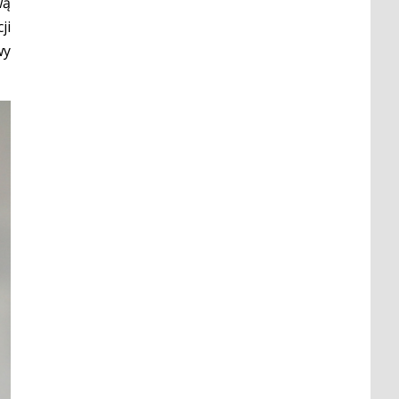
wą
ji
wy