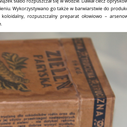
wiązek słabo rozpuszczał się w wodzie. Dawał ciecz oprysko
ieniu. Wykorzystywano go także w barwiarstwie do produkc
 koloidalny, rozpuszczalny preparat ołowiowo – arseno
.