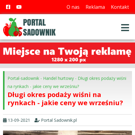
O nas
Reklama
Kontakt
Portal-sadownik
-
Handel hurtowy
-
Długi okres podaży wiśni
na rynkach - jakie ceny we wrześniu?
Długi okres podaży wiśni na
rynkach - jakie ceny we wrześniu?
13-09-2021
Portal Sadownik.pl