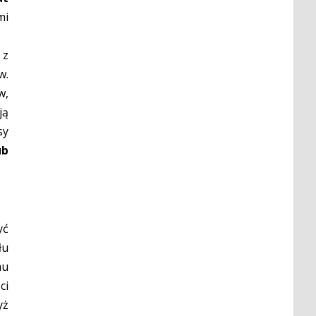
mi
 z
w.
w,
ją
sy
ub
yć
łu
mu
ci
yż