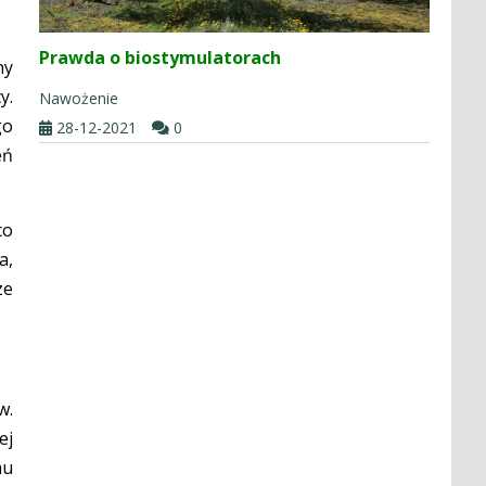
Prawda o biostymulatorach
ny
y.
Nawożenie
go
28-12-2021
0
eń
o
a,
ze
w.
ej
mu