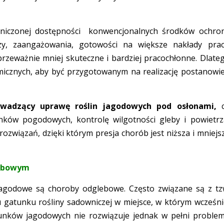
iczonej dostępności konwencjonalnych środków ochro
zy, zaangażowania, gotowości na większe nakłady prac
rzeważnie mniej skuteczne i bardziej pracochłonne. Dlate
micznych, aby być przygotowanym na realizację postanowi
owadzący uprawę roślin jagodowych pod osłonami,
c
nków pogodowych, kontrolę wilgotności gleby i powietrz
ozwiązań, dzięki którym presja chorób jest niższa i mniejs
lebowym
jagodowe są choroby odglebowe. Często związane są z tz
u gatunku rośliny sadowniczej w miejsce, w którym wcześni
unków jagodowych nie rozwiązuje jednak w pełni proble