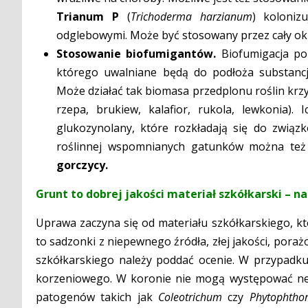
Trianum P
(
Trichoderma harzianum
) koloniz
odglebowymi. Może być stosowany przez cały ok
Stosowanie biofumigantów.
Biofumigacja po
którego uwalniane będą do podłoża substancj
Może działać tak biomasa przedplonu roślin krzy
rzepa, brukiew, kalafior, rukola, lewkonia).
glukozynolany, które rozkładają się do związ
roślinnej wspomnianych gatunków można te
gorczycy.
Grunt to dobrej jakości materiał szkółkarski – n
Uprawa zaczyna się od materiału szkółkarskiego, k
to sadzonki z niepewnego źródła, złej jakości, pora
szkółkarskiego należy poddać ocenie. W przypadk
korzeniowego. W koronie nie mogą występować nek
patogenów takich jak
Coleotrichum
czy
Phytophtho