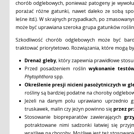
chorób odglebowych, ponieważ patogeny je wywołuj
porażać różne gatunki, nawet daleko ze sobą spokr
leśne itd.). W skrajnych przypadkach, po zmasowan
może być uprawiana szeroka grupa gatunków roślin ro
Szkodliwość chorób odglebowych może być bardz
traktować priorytetowo. Rozwiązania, które mogą by
Drenaż gleby
, który zapewnia prawidłowe stosu
Przed posadzeniem roślin
wykonanie testó
Phytophthora
spp.
Określenie presji nicieni pasożytniczych w gl
rośliny są bardziej podatne na choroby odglebo
Jeżeli na danym polu uprawiano uprzednio g
truskawek, malin czy jeżyn powinno się
przez pr
Stosowanie biopreparatów zawierających
grz
potraktowane nimi sadzonki łatwiej się przyj
wrażliwe na choroby. Możliwe jest też stosowani