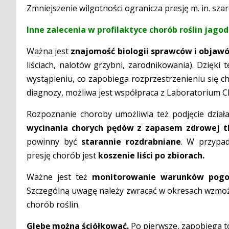
Zmniejszenie wilgotności ogranicza presję m. in. sza
Inne zalecenia w profilaktyce chorób roślin jag
Ważna jest
znajomość biologii sprawców i objaw
liściach, nalotów grzybni, zarodnikowania). Dzięki
wystąpieniu, co zapobiega rozprzestrzenieniu się 
diagnozy, możliwa jest współpraca z Laboratorium C
Rozpoznanie choroby umożliwia też podjęcie dział
wycinania chorych pędów z zapasem zdrowej t
powinny być
starannie rozdrabniane
. W przypad
presję chorób jest
koszenie liści po zbiorach.
Ważne jest też
monitorowanie warunków pogo
Szczególną uwagę należy zwracać w okresach wzmożo
chorób roślin.
Glebę można ściółkować.
Po pierwsze, zapobiega to