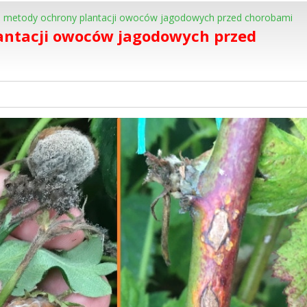
 metody ochrony plantacji owoców jagodowych przed chorobami
antacji owoców jagodowych przed