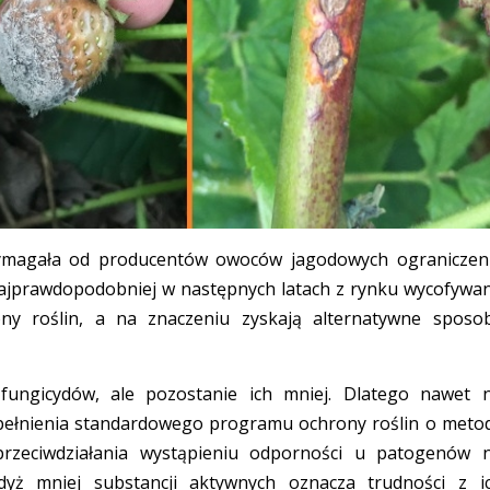
wymagała od producentów owoców jagodowych ograniczen
Najprawdopodobniej w następnych latach z rynku wycofywa
ny roślin, a na znaczeniu zyskają alternatywne sposo
 fungicydów, ale pozostanie ich mniej. Dlatego nawet 
pełnienia standardowego programu ochrony roślin o meto
przeciwdziałania wystąpieniu odporności u patogenów 
dyż mniej substancji aktywnych oznacza trudności z i