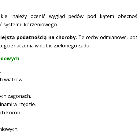
okiej należy ocenić wygląd pędów pod kątem obecnoś
ść systemu korzeniowego.
iejszą podatnością na choroby.
Te cechy odmianowe, po
ego znaczenia w dobie Zielonego Ładu.
godowych
.
h wiatrów.
ych zagonach.
nami w rzędzie.
ich koron.
niowych.