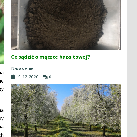
Co sądzić o mączce bazaltowej?
Nawożenie
ia
10-12-2020
0
ne
by
na
dy
na
ch