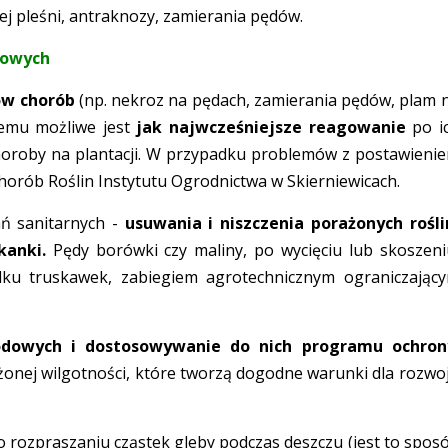
rej pleśni, antraknozy, zamierania pędów.
odowych
ów chorób
(np. nekroz na pędach, zamierania pędów, plam 
 temu możliwe jest
jak najwcześniejsze reagowanie
po i
choroby na plantacji. W przypadku problemów z postawieni
horób Roślin Instytutu Ogrodnictwa w Skierniewicach.
ań sanitarnych -
usuwania i niszczenia porażonych rośli
kanki.
Pędy borówki czy maliny, po wycięciu lub skoszeni
ku truskawek, zabiegiem agrotechnicznym ograniczając
dowych i dostosowywanie do nich programu ochron
nej wilgotności, które tworzą dogodne warunki dla rozwo
 rozpraszaniu cząstek gleby podczas deszczu (jest to spos