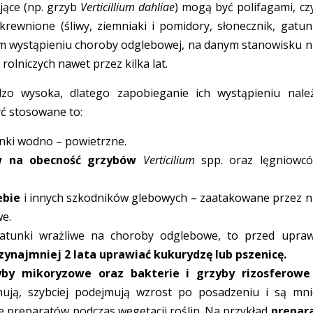
ące (np. grzyb
Verticillium dahliae
) mogą być polifagami, czy
ewnione (śliwy, ziemniaki i pomidory, słonecznik, gatun
ym wystąpieniu choroby odglebowej, na danym stanowisku n
lniczych nawet przez kilka lat.
o wysoka, dlatego zapobieganie ich wystąpieniu nale
ć stosowane to:
nki wodno – powietrzne.
w na obecność grzybów
Verticilium
spp. oraz lęgniowc
ebie
i innych szkodników glebowych – zaatakowane przez n
we.
atunki wrażliwe na choroby odglebowe, to przed upra
zynajmniej 2 lata uprawiać kukurydzę lub pszenicę.
yby mikoryzowe oraz bakterie i grzyby rizosferowe
mują, szybciej podejmują wzrost po posadzeniu i są mni
e preparatów podczas wegetacji roślin. Na przykład
prepar