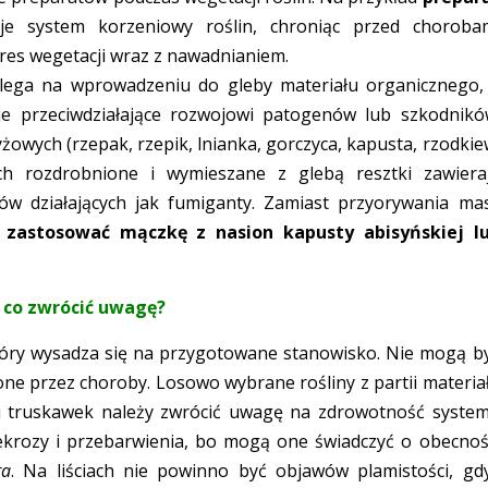
uje system korzeniowy roślin, chroniąc przed choroba
res wegetacji wraz z nawadnianiem.
lega na wprowadzeniu do gleby materiału organicznego,
e przeciwdziałające rozwojowi patogenów lub szkodnikó
żowych (rzepak, rzepik, lnianka, gorczyca, kapusta, rzodkie
 Ich rozdrobnione i wymieszane z glebą resztki zawiera
ków działających jak fumiganty. Zamiast przyorywania ma
ż
zastosować mączkę z nasion kapusty abisyńskiej l
a co zwrócić uwagę?
tóry wysadza się na przygotowane stanowisko. Nie mogą b
żone przez choroby. Losowo wybrane rośliny z partii materia
u truskawek należy zwrócić uwagę na zdrowotność syste
rozy i przebarwienia, bo mogą one świadczyć o obecnoś
ra
. Na liściach nie powinno być objawów plamistości, gd