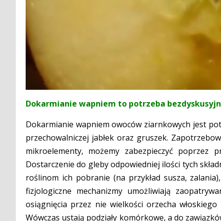
Dokarmianie wapniem to potrzeba bezdyskusyj
Dokarmianie wapniem owoców ziarnkowych jest potrz
przechowalniczej jabłek oraz gruszek. Zapotrzebow
mikroelementy, możemy zabezpieczyć poprzez p
Dostarczenie do gleby odpowiedniej ilości tych skład
roślinom ich pobranie (na przykład susza, zalania
fizjologiczne mechanizmy umożliwiają zaopatry
osiągnięcia przez nie wielkości orzecha włoskiego 
Wówczas ustają podziały komórkowe, a do zawiązków