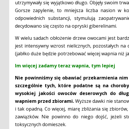
utrzymywały się wyjątkowo długo. Objęły swoim trwa
Gorsze zapylenie, to mniejsza liczba nasion w k
odpowiednich substancji, stymulują zaopatrywa
decydowano się często na opryski giberelinami.
W wielu sadach obłożenie drzew owocami jest bard
jest intensywny wzrost nielicznych, pozostałych na
(jabłko duże będzie potrzebować więcej wapnia niż ja
Im więcej zadamy teraz wapnia, tym lepiej
Nie powinniśmy się obawiać przekarmienia nim
szczególnie tych, które podatne są na chorob
wysokiej jakości owoców deserowych do długi
wapniem przed zbiorami.
Wyższe dawki nie stanowią
i tak opadną. Co więcej, miarę zbliżania się zbioró
zawiązków. Nie powinno do niego dojść, jeżeli st
toksycznych domieszek.