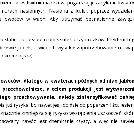
niem okres kwitnienia drzew, pogarszając zapylenie kwiató
omorach nasiennych. Nasiona z kolei, poprzez wydzielan
nie owoców w wapń. Aby utrzymać beznasienne zawiązk
zo słabe. To bezpośredni skutek przymrozków. Efektem te
 drzewie jabłek, a więc ich wysokie zapotrzebowanie na wa
błko mniejsze).
 owoców, dlatego w kwaterach późnych odmian jabłon
y przechowalnicze, a celem produkcji jest wytworzen
ego przechowywania, należy zintensyfikować zabie
 już ryzyka, bo nawet jeśli dojdzie do poparzeń liści, jesien
w, znacznie zmniejsza się ryzyko wystąpienia uszkodzeń skór
osowany nawóz jest chemicznie czysty, a więc nie zawie