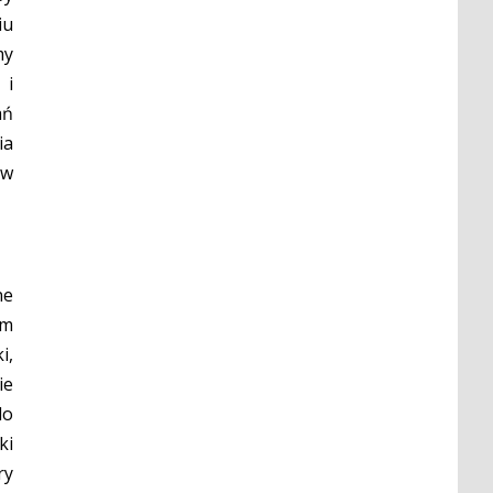
iu
my
 i
ań
ia
 w
ne
om
i,
ie
do
ki
ry