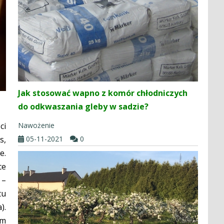
Jak stosować wapno z komór chłodniczych
do odkwaszania gleby w sadzie?
Nawożenie
ci
05-11-2021
0
s,
e.
ce
 –
tu
).
em