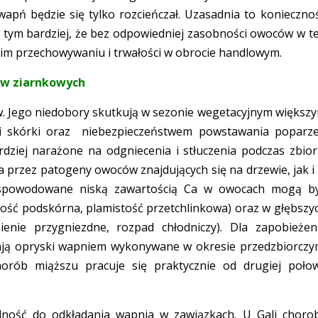
ń będzie się tylko rozcieńczał. Uzasadnia to konieczno
tym bardziej, że bez odpowiedniej zasobności owoców w t
ugim przechowywaniu i trwałości w obrocie handlowym.
ów ziarnkowych
 Jego niedobory skutkują w sezonie wegetacyjnym większ
ni skórki oraz niebezpieczeństwem powstawania poparz
iej narażone na odgniecenia i stłuczenia podczas zbior
 przez patogeny owoców znajdujących się na drzewie, jak i
e) spowodowane niską zawartością Ca w owocach mogą b
tość podskórna, plamistość przetchlinkowa) oraz w głębszy
ienie przygniezdne, rozpad chłodniczy). Dla zapobieżen
ają opryski wapniem wykonywane w okresie przedzbiorczy
horób miąższu pracuje się praktycznie od drugiej poło
olność do odkładania wapnia w zawiązkach. U Gali choro