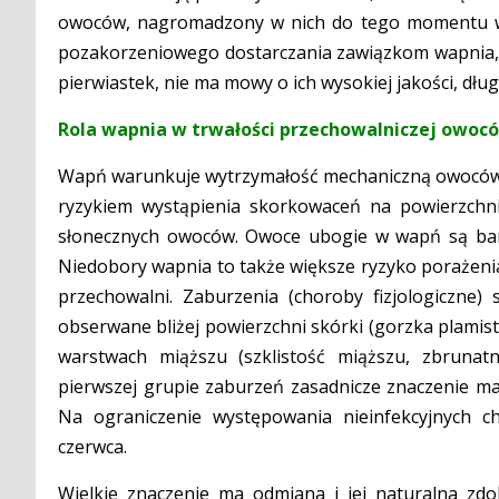
owoców, nagromadzony w nich do tego momentu wap
pozakorzeniowego dostarczania zawiązkom wapnia, 
pierwiastek, nie ma mowy o ich wysokiej jakości, dł
Rola wapnia w trwałości przechowalniczej owoc
Wapń warunkuje wytrzymałość mechaniczną owoców.
ryzykiem wystąpienia skorkowaceń na powierzch
słonecznych owoców. Owoce ubogie w wapń są bardz
Niedobory wapnia to także większe ryzyko porażenia
przechowalni. Zaburzenia (choroby fizjologiczn
obserwane bliżej powierzchni skórki (gorzka plamis
warstwach miąższu (szklistość miąższu, zbrunatn
pierwszej grupie zaburzeń zasadnicze znaczenie m
Na ograniczenie występowania nieinfekcyjnych c
czerwca.
Wielkie znaczenie ma odmiana i jej naturalna zd