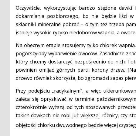
Oczywiście, wykorzystując bardzo stężone dawki i
dokarmiania pozbiorczego, bo nie będzie liści w d
składniki mineralne pobrać – o tym też trzeba pam
istnieje wysokie ryzyko niedoborów wapnia, a owoce
Na obecnym etapie stosujemy tylko chlorek wapnia.
pogorszyłaby wybarwienie owoców. Zasadnicze znac
który chcemy dostarczyć bezpośrednio do nich. Tot
powinien omijać górnych partii korony drzew. [Na
drzewo również skorzysta, bo zgromadzi zapas pier
Przy podejściu „radykalnym”, a więc ukierunkow
zaleca się opryskiwać w terminie październikowy
czterokrotnie wyższą od tych stosowanych przedtem
takich dawkach nie robi już większej różnicy, czy s
objętości chlorku dwuwodnego będzie więcej czysteg