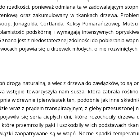
 do rzadkości, ponieważ odmiana ta w zadowalającym stopn
rzeniową oraz zakumulowany w tkankach drzewa. Proble
skoop, Jonagolda, Cortlanda, Koksy Pomarańczowej, Mutsu
 plamistość podskórną i wymagają intensywnych opryskiw
 znana jest z niedostatecznej zdolności do pobierania wapn
wocach pojawia się u drzewek młodych, o nie rozwiniętych
pń drogą naturalną, a więc z drzewa do zawiązków, to są o
a wstępie towarzyszyła nam susza, która zabrała roślin
ia w drewnie (pierwiastek ten, podobnie jak inne składnik
dzie wraz z prądem transpiracyjnym; z gleby przesuszonej n
ojawiła się seria ciepłych dni, które rozochociły drzewa 
, które przemroziły pąki i uszkodziły w ich podstawach tkan
zawiązki zaopatrywane są w wapń. Nocne spadki temperatu