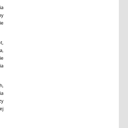
ia
by
ie
t,
a,
ie
ia
h,
ia
zy
ej