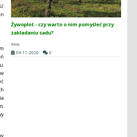
ść
en
Żywopłot - czy warto o nim pomyśleć przy
zakładaniu sadu?
Inne
ym
04-11-2020
0
eń
u.
 w
yć
ch
ia
m.
wy
by