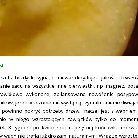
na
ebą bezdyskusyjną, ponieważ decyduje o jakości i trwałoś
anie sadu na wszystkie inne pierwiastki, np. magnez, pota
rawidłowo wykonane, zbilansowane nawożenie posypow
ników, jeżeli w sezonie nie wystąpią czynniki uniemożliwiają
), powinno pokryć potrzeby drzew. Inaczej jest z wapniem
wanie w niego wzrastających zawiązków tylko do momen
(4- 8 tygodni po kwitnieniu; najczęściej końcówka czerwca
 wapń nie trafia już drogami naturalnymi. Wraz ze wzrost