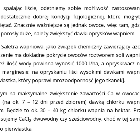
 spalając liście, odetniemy sobie możliwość zastosowan
ostatecznie dobrej kondycji fizjologicznej, które mogły
iętać. Znacznie ważniejsze są jednak owoce, więc tam, gdz
 porosły duże, należy zwiększyć dawki oprysków wapniem.
 Saletra wapniowa, jako związek chemiczny zawierający azo
zenie ma dokładne pokrycie owoców roztworem soli wapni
eż ilość wody powinna wynosić 1000 l/ha, a opryskiwacz n
 marginesie: na opryskaniu liści wysokimi dawkami wapn
wiastka, który poprawi mrozoodporność jego tkanek].
anym na maksymalne zwiększenie zawartości Ca w owocac
m (na ok. 7 – 12 dni przed zbiorem) dawką chlorku wapn
. Będzie to ok. 30 – 40 kg chlorku wapnia na hektar. Pr
tosujemy CaCl
dwuwodny czy sześciowodny, choć w tej sam
2
o pierwiastka.