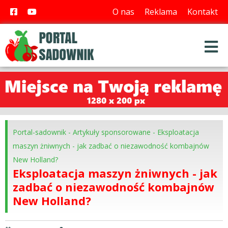
O nas
Reklama
Kontakt
Portal-sadownik
-
Artykuły sponsorowane
-
Eksploatacja
maszyn żniwnych - jak zadbać o niezawodność kombajnów
New Holland?
Eksploatacja maszyn żniwnych - jak
zadbać o niezawodność kombajnów
New Holland?