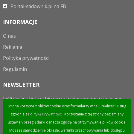
Portal-sadownik.pl na FB
INFORMACJE
O nas
Reklama
Polityka prywatności
Regulamin
NEWSLETTER
Jeśli chcesz być na bieżąco z wydarzeniami na naszym
portalu to zapraszamy do zapisania się do newslettera.
Strona korzysta z plików cookie oraz formularzy w celu realizacji usług
zgodnie z
Polityką Prywatności
. Korzystanie z tej strony bez zmiany
ustawień przeglądarki oznacza zgodę na otrzymywanie plików cookie.
Możesz samodzielnie określić warunki przechowywania lub dostępu