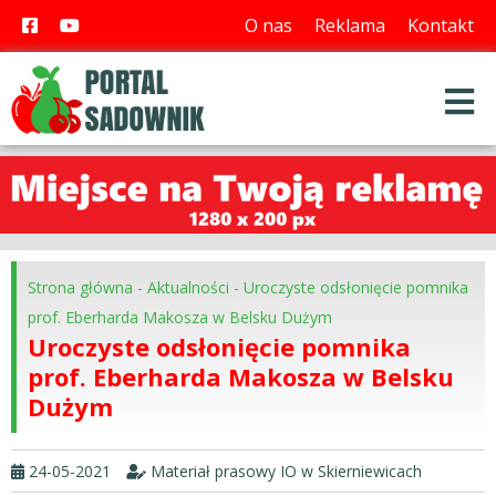
O nas
Reklama
Kontakt
Strona główna
-
Aktualności
-
Uroczyste odsłonięcie pomnika
prof. Eberharda Makosza w Belsku Dużym
Uroczyste odsłonięcie pomnika
prof. Eberharda Makosza w Belsku
Dużym
24-05-2021
Materiał prasowy IO w Skierniewicach