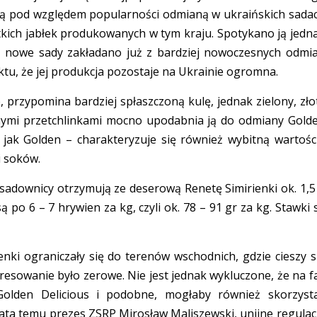
gą pod względem popularności odmianą w ukraińskich sada
stkich jabłek produkowanych w tym kraju. Spotykano ją jedn
aś nowe sady zakładano już z bardziej nowoczesnych odmi
aktu, że jej produkcja pozostaje na Ukrainie ogromna.
 przypomina bardziej spłaszczoną kulę, jednak zielony, zło
onymi przetchlinkami mocno upodabnia ją do odmiany Gold
 jak Golden – charakteryzuje się również wybitną wartośc
i soków.
 sadownicy otrzymują ze deserową Renetę Simirienki ok. 1,5
 po 6 – 7 hrywien za kg, czyli ok. 78 – 91 gr za kg. Stawki 
enki ograniczały się do terenów wschodnich, gdzie cieszy s
esowanie było zerowe. Nie jest jednak wykluczone, że na fa
olden Delicious i podobne, mogłaby również skorzyst
lata temu prezes ZSRP Mirosław Maliszewski, unijne regulac