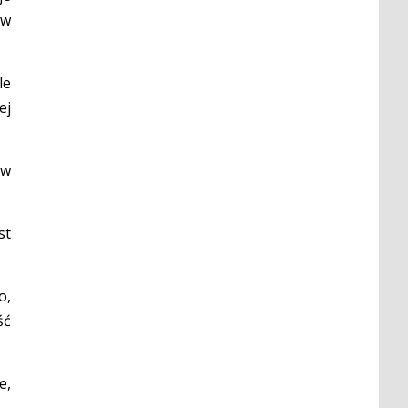
 w
le
ej
 w
st
o,
ść
e,