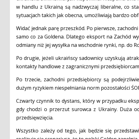
w handlu z Ukrainą są nadzwyczaj liberalne, co s
sytuacjach takich jak obecna, umożliwiają bardzo ob
Widać jednak parę przeszkód. Po pierwsze, zachodni od
samo co za Goldena. Dlatego eksport na Zachód wyd
odmiany niż jej wysyłka na wschodnie rynki, np. do Ros
Po drugie, jeżeli ukraińscy sadownicy uzyskują atra
kontakty handlowe z zagranicznymi przedsiębiorcam
Po trzecie, zachodni przedsiębiorcy są podejrzliwi
dużym ryzykiem niespełniania norm pozostałości ŚO
Czwarty czynnik to dystans, który w przypadku eksp
gdy chodzi o przerzut surowca z Ukrainy. Duża od
przedsięwzięcia.
Wszystko zależy od tego, jak będzie się przedstawi
realizuje się scenariusz, że to polski Golden zapełnia