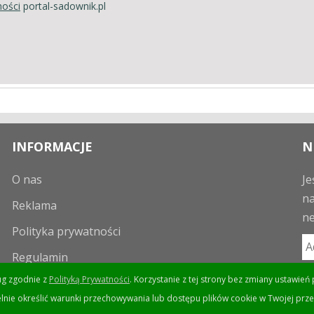
ności
portal-sadownik.pl
INFORMACJE
N
O nas
Je
na
Reklama
ne
Polityka prywatności
Regulamin
ług zgodnie z
Polityką Prywatności
. Korzystanie z tej strony bez zmiany ustawi
lnie określić warunki przechowywania lub dostępu plików cookie w Twojej prze