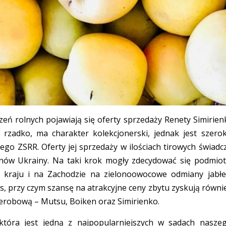
eń rolnych pojawiają się oferty sprzedaży Renety Simirienk
rzadko, ma charakter kolekcjonerski, jednak jest szero
o ZSRR. Oferty jej sprzedaży w ilościach tirowych świadc
nów Ukrainy. Na taki krok mogły zdecydować się podmiot
kraju i na Zachodzie na zielonoowocowe odmiany jabłe
us, przy czym szansę na atrakcyjne ceny zbytu zyskują równi
erobową – Mutsu, Boiken oraz Simirienko.
 która jest jedną z najpopularniejszych w sadach nasze