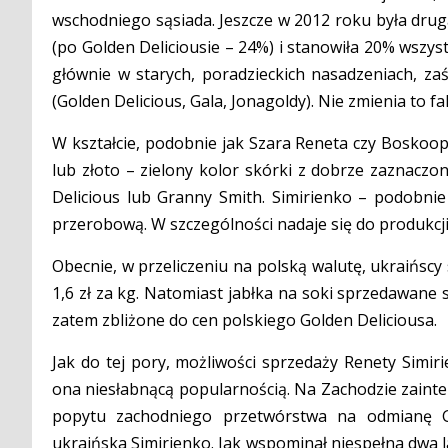
wschodniego sąsiada. Jeszcze w 2012 roku była dru
(po Golden Deliciousie – 24%) i stanowiła 20% wszy
głównie w starych, poradzieckich nasadzeniach, z
(Golden Delicious, Gala, Jonagoldy). Nie zmienia to f
W kształcie, podobnie jak Szara Reneta czy Boskoop,
lub złoto – zielony kolor skórki z dobrze zaznacz
Delicious lub Granny Smith. Simirienko – podobnie
przerobową. W szczególności nadaje się do produkcj
Obecnie, w przeliczeniu na polską walutę, ukraińscy
1,6 zł za kg. Natomiast jabłka na soki sprzedawane są
zatem zbliżone do cen polskiego Golden Deliciousa.
Jak do tej pory, możliwości sprzedaży Renety Simiri
ona niesłabnącą popularnością. Na Zachodzie zainter
popytu zachodniego przetwórstwa na odmianę G
ukraińska Simirienko. Jak wspominał niespełna dwa 