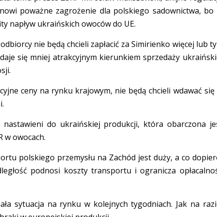
tanowi poważne zagrożenie dla polskiego sadownictwa, bo
fity napływ ukraińskich owoców do UE.
biorcy nie będą chcieli zapłacić za Simirienko więcej lub ty
aje się mniej atrakcyjnym kierunkiem sprzedaży ukraiński
ji.
kcyjne ceny na rynku krajowym, nie będą chcieli wdawać się
i.
e nastawieni do ukraińskiej produkcji, która obarczona je
R w owocach.
ortu polskiego przemysłu na Zachód jest duży, a co dopier
ległość podnosi koszty transportu i ogranicza opłacalno
ała sytuacja na rynku w kolejnych tygodniach. Jak na razi
 braki w europejskiej produkcji.