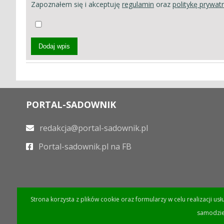
Zapoznałem się i akceptuję
regulamin
oraz
politykę prywat
Dodaj wpis
PORTAL-SADOWNIK
redakcja@portal-sadownik.pl
Portal-sadownik.pl na FB
Strona korzysta z plików cookie oraz formularzy w celu realizacji us
samodzie