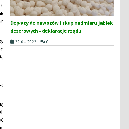
ch
ak
an
Dopłaty do nawozów i skup nadmiaru jabłek
deserowych - deklaracje rządu
ty
22-04-2022
0
en
ią
 –
są
ię
li
ać
je