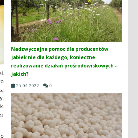
Nadzwyczajna pomoc dla producentów
jabłek nie dla każdego, konieczne
realizowanie działań prośrodowiskowych -
i.
jakich?
ko
25-04-2022
0
zą
y,
k.
eż
go