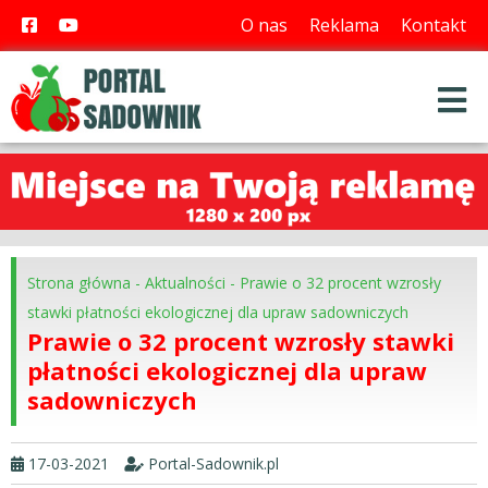
O nas
Reklama
Kontakt
Strona główna
-
Aktualności
-
Prawie o 32 procent wzrosły
stawki płatności ekologicznej dla upraw sadowniczych
Prawie o 32 procent wzrosły stawki
płatności ekologicznej dla upraw
sadowniczych
17-03-2021
Portal-Sadownik.pl