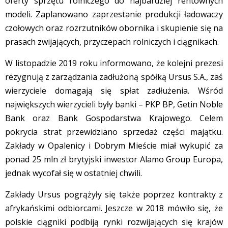
oferty sprzętu rolniczego do najbardziej rentownych
modeli. Zaplanowano zaprzestanie produkcji ładowaczy
czołowych oraz rozrzutników obornika i skupienie się na
prasach zwijających, przyczepach rolniczych i ciągnikach.
W listopadzie 2019 roku informowano, że kolejni prezesi
rezygnują z zarządzania zadłużoną spółką Ursus S.A., zaś
wierzyciele domagają się spłat zadłużenia. Wśród
największych wierzycieli były banki – PKP BP, Getin Noble
Bank oraz Bank Gospodarstwa Krajowego. Celem
pokrycia strat przewidziano sprzedaż części majątku.
Zakłady w Opalenicy i Dobrym Mieście miał wykupić za
ponad 25 mln zł brytyjski inwestor Alamo Group Europa,
jednak wycofał się w ostatniej chwili.
Zakłady Ursus pogrążyły się także poprzez kontrakty z
afrykańskimi odbiorcami. Jeszcze w 2018 mówiło się, że
polskie ciągniki podbiją rynki rozwijających się krajów