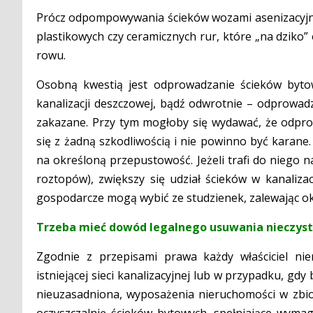
Prócz odpompowywania ścieków wozami asenizacyjny
plastikowych czy ceramicznych rur, które „na dziko”
rowu.
Osobną kwestią jest odprowadzanie ścieków bytow
kanalizacji deszczowej, bądź odwrotnie – odprowadz
zakazane. Przy tym mogłoby się wydawać, że odprow
się z żadną szkodliwością i nie powinno być karane.
na określoną przepustowość. Jeżeli trafi do niego
roztopów), zwiększy się udział ścieków w kanaliza
gospodarcze mogą wybić ze studzienek, zalewając oko
Trzeba mieć dowód legalnego usuwania nieczysto
Zgodnie z przepisami prawa każdy właściciel ni
istniejącej sieci kanalizacyjnej lub w przypadku, gdy
nieuzasadniona, wyposażenia nieruchomości w zbio
oczyszczalnię ścieków bytowych, spełniające wymag