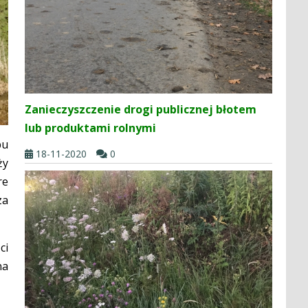
Zanieczyszczenie drogi publicznej błotem
lub produktami rolnymi
pu
18-11-2020
0
ży
re
za
ci
na