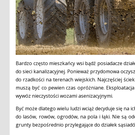
Bardzo często mieszkańcy wsi bądź posiadacze dzia
do sieci kanalizacyjnej. Ponieważ przydomowa oczys
do rzadkości na terenach wiejskich. Najczęściej ści
muszą być co pewien czas opróżniane. Eksploatacja
wywóz nieczystości wozami asenizacyjnymi.
Być może dlatego wielu ludzi wciąż decyduje się na i
do lasów, rowów, ogrodów, na pola i łąki. Nie są o
grunty bezpośrednio przylegające do działek sąsiad