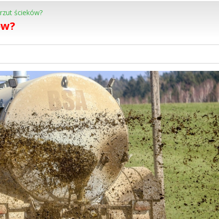
zrzut ścieków?
ów?