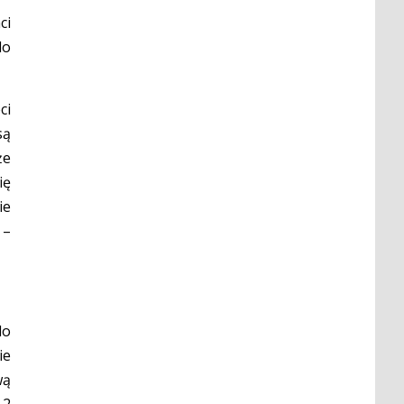
ci
do
ci
są
że
ię
ie
 –
do
ie
wą
 2