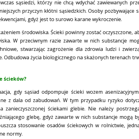
czas sąsiedzi, którzy nie chcą wdychać zawiewanych prz
niejszych przyczyn kłótni sąsiedzkich. Osoby pozbywające s
ekwencjami, gdyż jest to surowo karane wykroczenie.
skażeniem środowiska. Ścieki powinny zostać oczyszczone, a
iska. W przeciwnym razie zawarte w nich substancje mo
niowe, stwarzając zagrożenie dla zdrowia ludzi i zwierzą
. Odbudowa życia biologicznego na skażonych terenach tr
e ścieków?
uacja, gdy sąsiad odpompuje ścieki wozem asenizacyjnym
one z dala od zabudowań. W tym przypadku ryzyko dotyc
 zanieczyszczonej ściekami glebie. Nie należy postrzeg
źniającego glebę, gdyż zawarte w nich substancje mogą b
opuszcza stosowanie osadów ściekowych w rolnictwie, jedn
one normy.