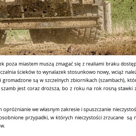
łek poza miastem muszą zmagać się z realiami braku dostę
zczalnia ścieków to wynalazek stosunkowo nowy, wciąż nale
eki gromadzone są w szczelnych zbiornikach (szambach), któ
 szamb jest coraz droższa, bo z roku na rok rosną stawki 
ch opróżnianie we własnym zakresie i spuszczanie nieczystoś
dosobnione przypadki, w których nieczystości zrzucane są 
ów.