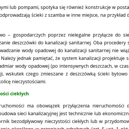
mi lub pompami, spotyka się również konstrukcje w posta
 odprowadzają ścieki z szamba w inne miejsce, na przykład 
o – gospodarczych poprzez nielegalne przyłącze do sie
anie deszczówki do kanalizacji sanitarnej. Oba procedery 
adzanie wody opadowej do kanalizacji sanitarnej nie wią
 Należy jednak pamiętać, że system kanalizacji projektuje s
 nadmiar wody opadowej (po intensywnych deszczach, w czas
cji, wskutek czego zmieszane z deszczówką ścieki bytowo
licę nieczystościami.
ści ciekłych
eruchomości ma obowiązek przyłączenia nieruchomości 
 budowa sieci kanalizacyjnej jest technicznie lub ekonomiczn
rnik bezodpływowy nieczystości ciekłych lub w przydomo
ania określone w przepisach odrębnych (art. 5 ust. 1 pkt