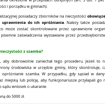
ości i porządku w gminach).
alizacyjnej posiadaczy zbiorników na nieczystości
obowiąz
uprawnienia do ich opróżniania
. Należy także posiad
 co może zostać skontrolowane przez uprawnione organ
pisemne zaświadczenia wystawiane przez przedsiębiorst
 nieczystości z szamba?
 aby dobrowolnie zaniechał tego procederu. Jeżeli to n
rony środowiska w urzędzie gminy, który skontroluje, c
ne opróżnianie szamba. W przypadku, gdy sąsiad w dan
 miejską lub policję, aby funkcjonariusze przyłapali go 
o sądu wniosek o ukaranie.
ną do 5000 zł.