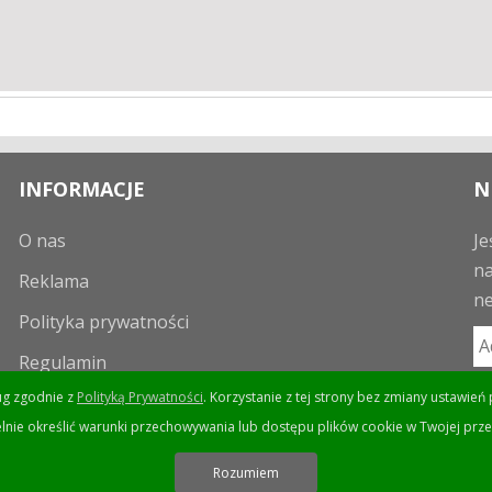
INFORMACJE
N
O nas
Je
na
Reklama
ne
Polityka prywatności
Regulamin
ług zgodnie z
Polityką Prywatności
. Korzystanie z tej strony bez zmiany ustawi
lnie określić warunki przechowywania lub dostępu plików cookie w Twojej prze
Rozumiem
Wykonanie Avin.pl