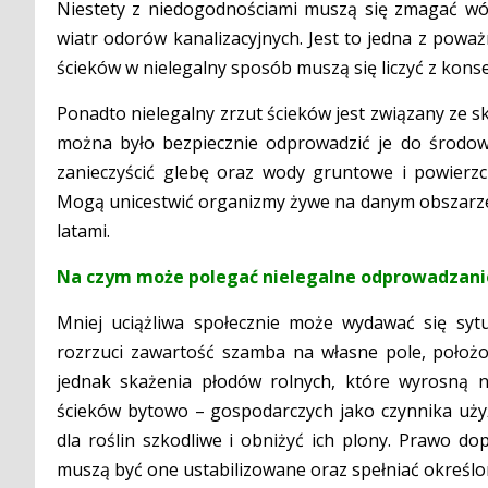
Niestety z niedogodnościami muszą się zmagać wów
wiatr odorów kanalizacyjnych. Jest to jedna z poważ
ścieków w nielegalny sposób muszą się liczyć z kons
Ponadto nielegalny zrzut ścieków jest związany ze 
można było bezpiecznie odprowadzić je do środow
zanieczyścić glebę oraz wody gruntowe i powierzch
Mogą unicestwić organizmy żywe na danym obszarze
latami.
Na czym może polegać nielegalne odprowadzani
Mniej uciążliwa społecznie może wydawać się syt
rozrzuci zawartość szamba na własne pole, położ
jednak skażenia płodów rolnych, które wyrosną na
ścieków bytowo – gospodarczych jako czynnika uży
dla roślin szkodliwe i obniżyć ich plony. Prawo d
muszą być one ustabilizowane oraz spełniać określ