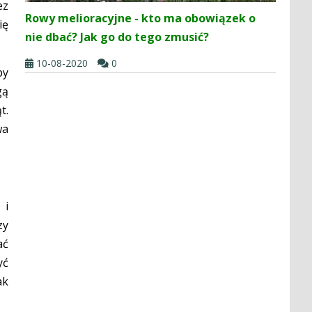
ez
Rowy melioracyjne - kto ma obowiązek o
ię
nie dbać? Jak go do tego zmusić?
10-08-2020
0
by
gą
t.
wa
 i
zy
ać
yć
ak