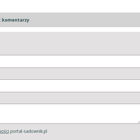
k komentarzy
ności
portal-sadownik.pl