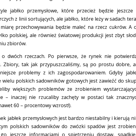
le jabłko przemysłowe, które przecież będzie jeszcze
ch z linii sortujących, ale jabłko, które leży w sadach tera
iarę przechowywania będzie maleć na rzecz cukrów. A 
ko polskiej, ale również światowej produkcji jest zbyt słod
iu zbiorów.
 o dwóch rzeczach. Po pierwsze, że rynek nie potwierd
Zbiory, tak jak przypuszczaliśmy, są po prostu dobre, a
niejsze problemy z ich zagospodarowaniem. Gdyby jabł
że wielu polskich sadowników gotowych jest zawieźć do sku
liby większych problemów ze zrobieniem wystarczający
 – inaczej nie rzucaliby zachęty w postaci tak znaczny
nawet 60 – procentowy wzrost!).
nek jabłek przemysłowych jest bardzo niestabilny i kierują n
cym polskich sadowników do zwózki spadów jest zrobien
 go jeszcze informacjami o spiętrzeniu dostaw, spadki