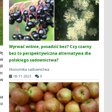
Wyrwać wiśnie, posadzić bez? Czy czarny
ię
bez to perspektywiczna alternatywa dla
 w
polskiego sadownictwa?
 W
Ekonomika sadownictwa
ec
18-11-2021
0
 w
na
to