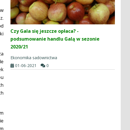
 w
z.
od
Czy Gala się jeszcze opłaca? -
ki
podsumowanie handlu Galą w sezonie
2020/21
za
Ekonomika sadownictwa
le
01-06-2021
0
ek
pu
ch
ch
im
ie
em