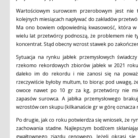
Wartościowym surowcem przerobowym jest nie ty
kolejnych miesiącach napływać do zakładów przetwórczy
Ma ono bowiem odpowiednią kwasowość, która w m
wielu lat przetwórcy podnoszą, że problemem nie tyl
koncentrat. Stąd obecny wzrost stawek po zakończen
Sytuacja na rynku jabłek przemysłowych świadczy
rzekomo rekordowych zbiorów jabłek w 2021 roku. 
daleko im do rekordu i nie zanosi się na poważ
rzeczywiście byłoby multum, to biorąc pod uwagę, 
owoce nawet po 10 gr za kg, przetwórcy nie mie
zapasów surowca. A jabłka przemysłowego brakuje
wzrostów cen skupu (kilkanaście gr w górę oznacza 
Po drugie, jak co roku potwierdza się wniosek, że ry
zachowania stadne. Najlepszym bodźcem skłaniają
gwałtownego zjazdu cenowego. Jeżeli okrasi się