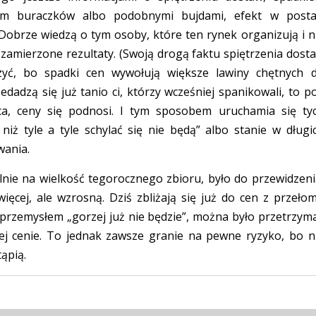
em buraczków albo podobnymi bujdami, efekt w posta
obrze wiedzą o tym osoby, które ten rynek organizują i n
 zamierzone rezultaty. (Swoją drogą faktu spiętrzenia dost
zyć, bo spadki cen wywołują większe lawiny chętnych 
edadzą się już tanio ci, którzy wcześniej spanikowali, to p
a, ceny się podnosi. I tym sposobem uruchamia się ty
niż tyle a tyle schylać się nie będą” albo stanie w długi
wania.
alnie na wielkość tegorocznego zbioru, było do przewidzeni
ięcej, ale wzrosną. Dziś zbliżają się już do cen z przeło
 przemysłem „gorzej już nie będzie”, można było przetrzym
ej cenie. To jednak zawsze granie na pewne ryzyko, bo n
tąpią.