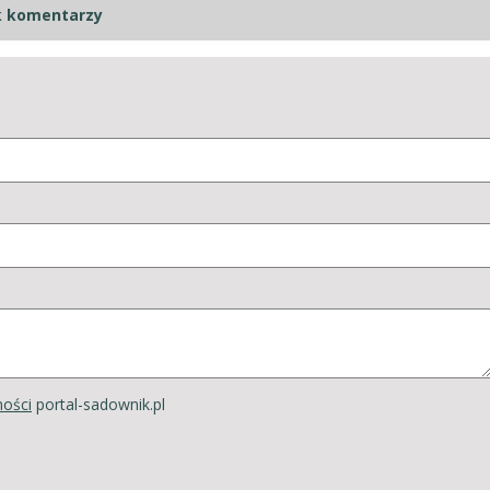
k komentarzy
ności
portal-sadownik.pl