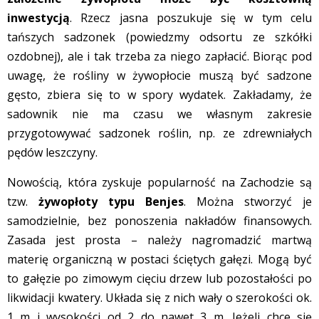
inwestycją
. Rzecz jasna poszukuje się w tym celu
tańszych sadzonek (powiedzmy odsortu ze szkółki
ozdobnej), ale i tak trzeba za niego zapłacić. Biorąc pod
uwagę, że rośliny w żywopłocie muszą być sadzone
gęsto, zbiera się to w spory wydatek. Zakładamy, że
sadownik nie ma czasu we własnym zakresie
przygotowywać sadzonek roślin, np. ze zdrewniałych
pędów leszczyny.
Nowością, która zyskuje popularność na Zachodzie są
tzw.
żywopłoty typu Benjes
. Można stworzyć je
samodzielnie, bez ponoszenia nakładów finansowych.
Zasada jest prosta – należy nagromadzić martwą
materię organiczną w postaci ściętych gałęzi. Mogą być
to gałęzie po zimowym cięciu drzew lub pozostałości po
likwidacji kwatery. Układa się z nich wały o szerokości ok.
1 m i wysokości od 2 do nawet 3 m. Jeżeli chce się