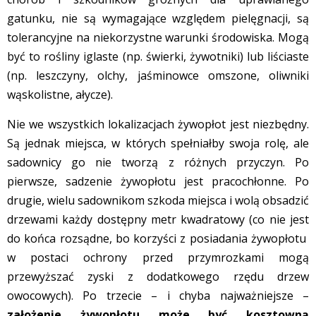
gatunku, nie są wymagające względem pielęgnacji, są
tolerancyjne na niekorzystne warunki środowiska. Mogą
być to rośliny iglaste (np. świerki, żywotniki) lub liściaste
(np. leszczyny, olchy, jaśminowce omszone, oliwniki
wąskolistne, ałycze).
Nie we wszystkich lokalizacjach żywopłot jest niezbędny.
Są jednak miejsca, w których spełniałby swoja rolę, ale
sadownicy go nie tworzą z różnych przyczyn. Po
pierwsze, sadzenie żywopłotu jest pracochłonne. Po
drugie, wielu sadownikom szkoda miejsca i wolą obsadzić
drzewami każdy dostępny metr kwadratowy (co nie jest
do końca rozsądne, bo korzyści z posiadania żywopłotu
w postaci ochrony przed przymrozkami mogą
przewyższać zyski z dodatkowego rzędu drzew
owocowych). Po trzecie – i chyba najważniejsze –
założenie żywopłotu może być kosztowną