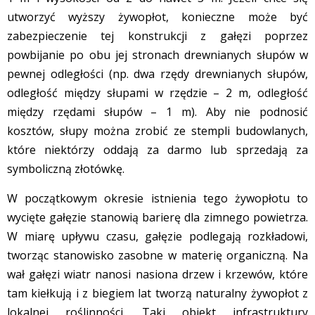
utworzyć wyższy żywopłot, konieczne może być
zabezpieczenie tej konstrukcji z gałęzi poprzez
powbijanie po obu jej stronach drewnianych słupów w
pewnej odległości (np. dwa rzędy drewnianych słupów,
odległość między słupami w rzędzie – 2 m, odległość
między rzędami słupów – 1 m). Aby nie podnosić
kosztów, słupy można zrobić ze stempli budowlanych,
które niektórzy oddają za darmo lub sprzedają za
symboliczną złotówkę.
W początkowym okresie istnienia tego żywopłotu to
wycięte gałęzie stanowią barierę dla zimnego powietrza.
W miarę upływu czasu, gałęzie podlegają rozkładowi,
tworząc stanowisko zasobne w materię organiczną. Na
wał gałęzi wiatr nanosi nasiona drzew i krzewów, które
tam kiełkują i z biegiem lat tworzą naturalny żywopłot z
lokalnej roślinności. Taki obiekt infrastruktury