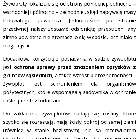
Żywopłoty lokalizuje się od strony północnej, północno –
wschodniej i północno – zachodniej, skąd napływają masy
lodowatego powietrza. Jednocześnie po stronie
przeciwnej należy zostawić odsłoniętą przestrzeń, aby
zimne powietrze nie gromadziło się w sadzie, lecz miało z
niego ujście.
Dodatkową korzyścią z posiadania w sadzie żywopłotu
jest
ochrona uprawy przed znoszeniem oprysków z
gruntów sąsiednich
, a także wzrost bioróżnorodności –
żywopłot jest schronieniem dla organizmów
pożytecznych, które wspomagają sadownika w ochronie
roślin przed szkodnikami.
Do zakładania żywopłotów nadają się rośliny, które
szybko się rozrastają, mają ścisły pokrój od samej ziemi
(również w stanie bezlistnym), nie są rezerwuarem
chorób i szkodników groźnych dla uprawianego