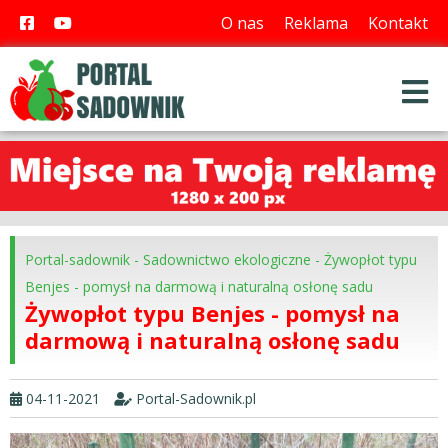
O nas
Reklama
Kontakt
Portal-sadownik
-
Sadownictwo ekologiczne
-
Żywopłot typu
Benjes - pomysł na darmową i naturalną osłonę sadu
Żywopłot typu Benjes - pomysł na
darmową i naturalną osłonę sadu
04-11-2021
Portal-Sadownik.pl