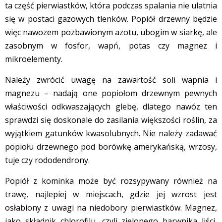
ta część pierwiastków, która podczas spalania nie ulatnia
się w postaci gazowych tlenków. Popiół drzewny będzie
więc nawozem pozbawionym azotu, ubogim w siarkę, ale
zasobnym w fosfor, wapń, potas czy magnez i
mikroelementy.
Należy zwrócić uwagę na zawartość soli wapnia i
magnezu – nadają one popiołom drzewnym pewnych
właściwości odkwaszających glebę, dlatego nawóz ten
sprawdzi się doskonale do zasilania większości roślin, za
wyjątkiem gatunków kwasolubnych. Nie należy zadawać
popiołu drzewnego pod borówkę amerykańską, wrzosy,
tuje czy rododendrony.
Popiół z kominka może być rozsypywany również na
trawę, najlepiej w miejscach, gdzie jej wzrost jest
osłabiony z uwagi na niedobory pierwiastków. Magnez,
jako składnik chlorofilu, czyli zielonego barwnika liści,