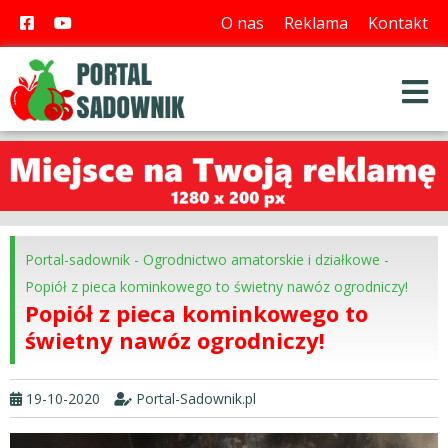
O nas
Reklama
Kontakt
Portal-sadownik
-
Ogrodnictwo amatorskie i działkowe
-
Popiół z pieca kominkowego to świetny nawóz ogrodniczy!
Popiół z pieca kominkowego to
świetny nawóz ogrodniczy!
19-10-2020
Portal-Sadownik.pl