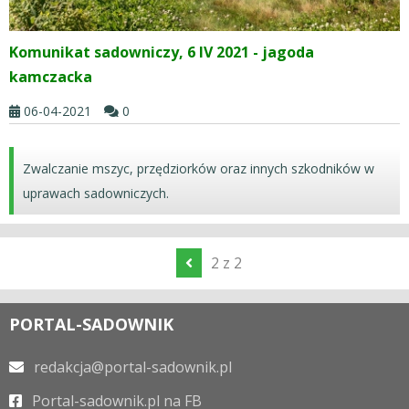
Komunikat sadowniczy, 6 IV 2021 - jagoda
kamczacka
06-04-2021
0
Zwalczanie mszyc, przędziorków oraz innych szkodników w
uprawach sadowniczych.
2 z 2
PORTAL-SADOWNIK
redakcja@portal-sadownik.pl
Portal-sadownik.pl na FB