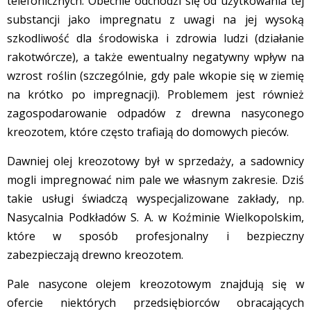
telefonicznych. Obecnie odchodzi się od użytkowania tej
substancji jako impregnatu z uwagi na jej wysoką
szkodliwość dla środowiska i zdrowia ludzi (działanie
rakotwórcze), a także ewentualny negatywny wpływ na
wzrost roślin (szczególnie, gdy pale wkopie się w ziemię
na krótko po impregnacji). Problemem jest również
zagospodarowanie odpadów z drewna nasyconego
kreozotem, które często trafiają do domowych pieców.
Dawniej olej kreozotowy był w sprzedaży, a sadownicy
mogli impregnować nim pale we własnym zakresie. Dziś
takie usługi świadczą wyspecjalizowane zakłady, np.
Nasycalnia Podkładów S. A. w Koźminie Wielkopolskim,
które w sposób profesjonalny i bezpieczny
zabezpieczają drewno kreozotem.
Pale nasycone olejem kreozotowym znajdują się w
ofercie niektórych przedsiębiorców obracających