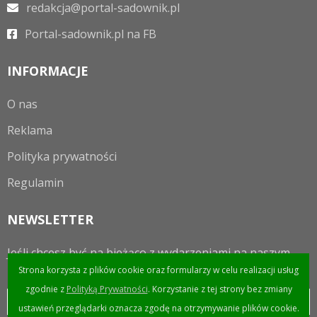
redakcja@portal-sadownik.pl
Portal-sadownik.pl na FB
INFORMACJE
O nas
Reklama
Polityka prywatności
Regulamin
NEWSLETTER
Jeśli chcesz być na bieżąco z wydarzeniami na naszym
portalu to zapraszamy do zapisania się do newslettera.
Strona korzysta z plików cookie oraz formularzy w celu realizacji usług
zgodnie z
Polityką Prywatności
. Korzystanie z tej strony bez zmiany
ustawień przeglądarki oznacza zgodę na otrzymywanie plików cookie.