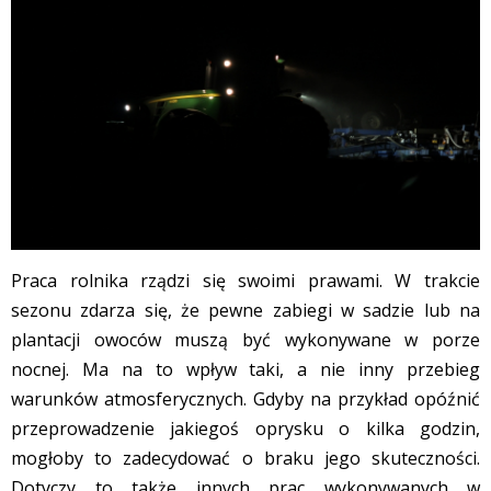
Praca rolnika rządzi się swoimi prawami. W trakcie
sezonu zdarza się, że pewne zabiegi w sadzie lub na
plantacji owoców muszą być wykonywane w porze
nocnej. Ma na to wpływ taki, a nie inny przebieg
warunków atmosferycznych. Gdyby na przykład opóźnić
przeprowadzenie jakiegoś oprysku o kilka godzin,
mogłoby to zadecydować o braku jego skuteczności.
Dotyczy to także innych prac wykonywanych w