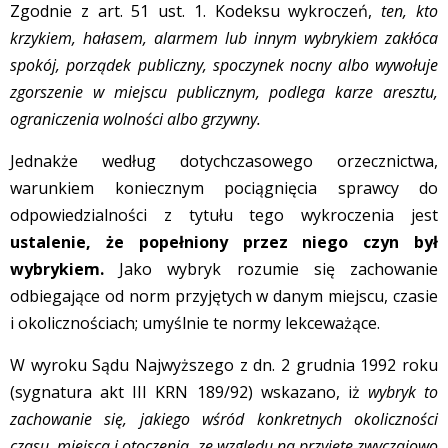
Zgodnie z art. 51 ust. 1. Kodeksu wykroczeń,
ten, kto
krzykiem, hałasem, alarmem lub innym wybrykiem zakłóca
spokój, porządek publiczny, spoczynek nocny albo wywołuje
zgorszenie w miejscu publicznym, podlega karze aresztu,
ograniczenia wolności albo grzywny.
Jednakże według dotychczasowego orzecznictwa,
warunkiem koniecznym pociągnięcia sprawcy do
odpowiedzialności z tytułu tego wykroczenia jest
ustalenie, że popełniony przez niego czyn był
wybrykiem.
Jako wybryk rozumie się zachowanie
odbiegające od norm przyjętych w danym miejscu, czasie
i okolicznościach; umyślnie te normy lekceważące.
W wyroku Sądu Najwyższego z dn. 2 grudnia 1992 roku
(sygnatura akt III KRN 189/92) wskazano, iż
wybryk to
zachowanie się, jakiego wśród konkretnych okoliczności
czasu, miejsca i otoczenia, ze względu na przyjęte zwyczajowo