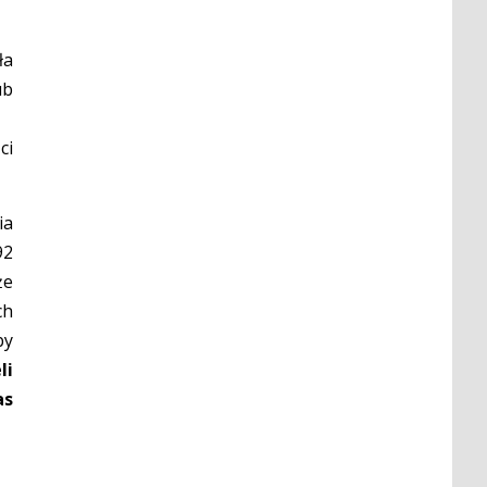
ła
ub
ci
ia
92
że
ch
by
li
as