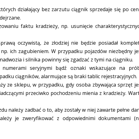
tórych działający bez zarzutu ciągnik sprzedaje się po cen
dejrzane.
owaniu faktu kradzieży, np. usunięcie charakterystyczny
prawą oczywistą, że złodziej nie będzie posiadał komple
np. ich zagubieniem. W przypadku pojazdów niezbędny je
adwozia i silnika powinny się zgadzać z tymi na ciągniku.
i numerami seryjnymi bądź oznaki wskazujące na pró
padku ciągników, alarmujące są braki tablic rejestracyjnych.
y ze sklepu, w przypadku, gdy osoba zbywająca sprzęt je
adczącymi przeciwko pochodzeniu mienia z kradzieży. War
u należy zadbać o to, aby zostały w niej zawarte pełne da
ależy je zweryfikować z odpowiednimi dokumentami (n