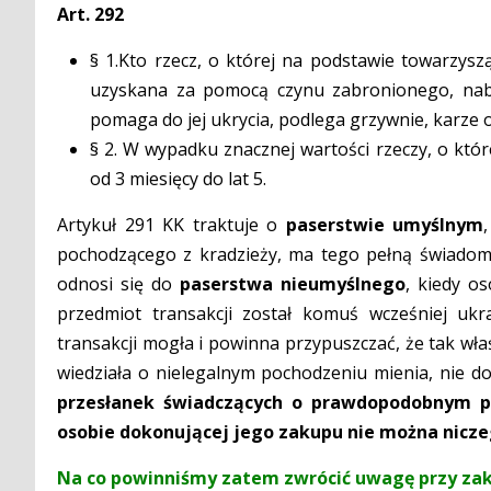
Art. 292
§ 1.Kto rzecz, o której na podstawie towarzysz
uzyskana za pomocą czynu zabronionego, naby
pomaga do jej ukrycia, podlega grzywnie, karze o
§ 2. W wypadku znacznej wartości rzeczy, o któ
od 3 miesięcy do lat 5.
Artykuł 291 KK traktuje o
paserstwie umyślnym
pochodzącego z kradzieży, ma tego pełną świadomo
odnosi się do
paserstwa nieumyślnego
, kiedy o
przedmiot transakcji został komuś wcześniej ukr
transakcji mogła i powinna przypuszczać, że tak wł
wiedziała o nielegalnym pochodzeniu mienia, nie d
przesłanek świadczących o prawdopodobnym po
osobie dokonującej jego zakupu nie można nicze
Na co powinniśmy zatem zwrócić uwagę przy zak