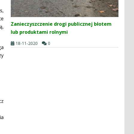
s,
ce
Zanieczyszczenie drogi publicznej błotem
ą,
lub produktami rolnymi
18-11-2020
0
ga
zy
cz
ia