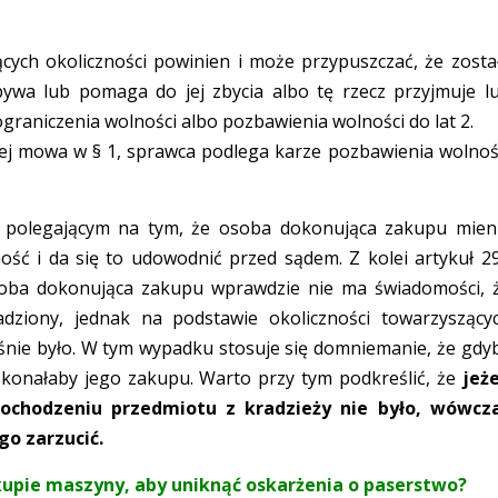
ących okoliczności powinien i może przypuszczać, że zosta
wa lub pomaga do jej zbycia albo tę rzecz przyjmuje l
graniczenia wolności albo pozbawienia wolności do lat 2.
rej mowa w § 1, sprawca podlega karze pozbawienia wolnoś
, polegającym na tym, że osoba dokonująca zakupu mien
ść i da się to udowodnić przed sądem. Z kolei artykuł 2
soba dokonująca zakupu wprawdzie nie ma świadomości, 
adziony, jednak na podstawie okoliczności towarzyszący
aśnie było. W tym wypadku stosuje się domniemanie, że gdy
okonałaby jego zakupu. Warto przy tym podkreślić, że
jeże
chodzeniu przedmiotu z kradzieży nie było, wówcz
go zarzucić.
upie maszyny, aby uniknąć oskarżenia o paserstwo?