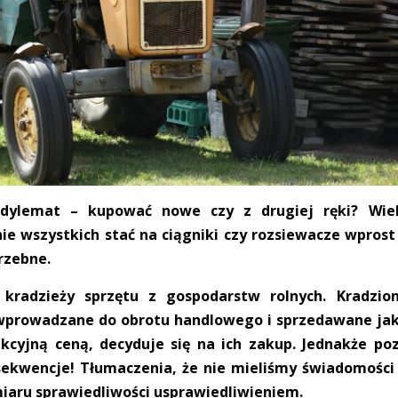
 dylemat – kupować nowe czy z drugiej ręki? Wie
ie wszystkich stać na ciągniki czy rozsiewacze wprost
trzebne.
kradzieży sprzętu z gospodarstw rolnych. Kradzio
i wprowadzane do obrotu handlowego i sprzedawane ja
kcyjną ceną, decyduje się na ich zakup. Jednakże po
ekwencje! Tłumaczenia, że nie mieliśmy świadomości
miaru sprawiedliwości usprawiedliwieniem.