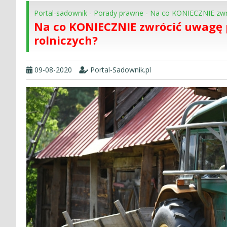
Portal-sadownik
-
Porady prawne
-
Na co KONIECZNIE zwró
Na co KONIECZNIE zwrócić uwagę
rolniczych?
09-08-2020
Portal-Sadownik.pl