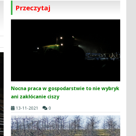
Przeczytaj
Nocna praca w gospodarstwie to nie wybryk
ani zakłócanie ciszy
13-11-2021
0