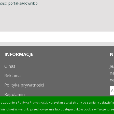
ności
portal-sadownik.pl
INFORMACJE
N
O nas
Je
na
Reklama
ne
Polityka prywatności
Regulamin
ług zgodnie z
Polityką Prywatności
. Korzystanie z tej strony bez zmiany ustawi
lnie określić warunki przechowywania lub dostępu plików cookie w Twojej prze