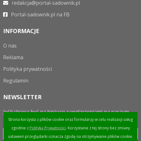
redakcja@portal-sadownik.pl
Portal-sadownik.pl na FB
INFORMACJE
O nas
Reklama
Polityka prywatności
Regulamin
NEWSLETTER
Jeśli chcesz być na bieżąco z wydarzeniami na naszym
portalu to zapraszamy do zapisania się do newslettera.
Strona korzysta z plików cookie oraz formularzy w celu realizacji usług
zgodnie z
Polityką Prywatności
. Korzystanie z tej strony bez zmiany
ustawień przeglądarki oznacza zgodę na otrzymywanie plików cookie.